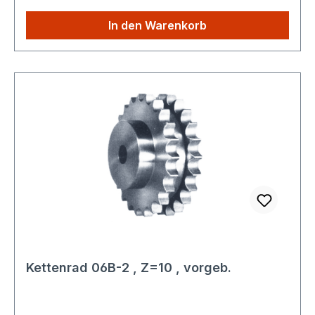
Deutschland Produktbeschreibung: Das
Kettenrad 06B-2 ist ein präzisionsgefertigtes
In den Warenkorb
Maschinenelement zur Kraftübertragung in
Kombination mit Rollenkette nach DIN 8187. Es
eignet sich für den Einsatz in industriellen
Anlagen, Antrieben und Fördertechniken.
Weitere technische Spezifikationen entnehmen
Sie bitte den technischen Unterlagen.
Konformität und Sicherheit: Entspricht
der Verordnung (EU) 2023/988 über die
allgemeine Produktsicherheit (GPSR) Keine
eigenständige CE-Kennzeichnung erforderlich
Für gewerbliche und industrielle Anwendungen
vorgesehen Rückverfolgbarkeit:Das Produkt
wird standardmäßig mit eindeutigem
Herstellerhinweis und normgerechter
Kettenrad 06B-2 , Z=10 , vorgeb.
Typenbezeichnung ausgeliefert. Eine
Rückverfolgbarkeit ist über Lager- und
Lieferdaten sichergestellt.Sicherheitshinweise: