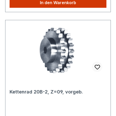
Kettenrad 20B-2 ist ein präzisionsgefertigtes
In den Warenkorb
Maschinenelement zur Kraftübertragung in
Kombination mit Rollenkette nach DIN 8187. Es
eignet sich für den Einsatz in industriellen
Anlagen, Antrieben und Fördertechniken.
Weitere technische Spezifikationen entnehmen
Sie bitte den technischen Unterlagen.
Konformität und Sicherheit: Entspricht
der Verordnung (EU) 2023/988 über die
allgemeine Produktsicherheit (GPSR) Keine
eigenständige CE-Kennzeichnung erforderlich
Für gewerbliche und industrielle Anwendungen
vorgesehen Rückverfolgbarkeit:Das Produkt
wird standardmäßig mit eindeutigem
Herstellerhinweis und normgerechter
Kettenrad 20B-2, Z=09, vorgeb.
Typenbezeichnung ausgeliefert. Eine
Rückverfolgbarkeit ist über Lager- und
Lieferdaten sichergestellt.Sicherheitshinweise:
Quetsch- und Einklemmgefahr bei Montage und