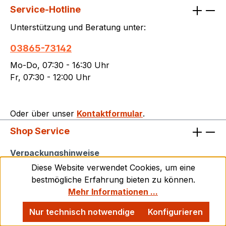
Konformität und Sicherheit: Entspricht
Service-Hotline
der Verordnung (EU) 2023/988 über die
Unterstützung und Beratung unter:
allgemeine Produktsicherheit (GPSR) Keine
eigenständige CE-Kennzeichnung erforderlich
03865-73142
Für gewerbliche und industrielle Anwendungen
Mo-Do, 07:30 - 16:30 Uhr
vorgesehen Rückverfolgbarkeit:Das Produkt
Fr, 07:30 - 12:00 Uhr
wird standardmäßig mit eindeutigem
Herstellerhinweis und normgerechter
Typenbezeichnung ausgeliefert. Eine
Oder über unser
Kontaktformular
.
Rückverfolgbarkeit ist über Lager- und
Lieferdaten sichergestellt.Sicherheitshinweise:
Shop Service
Quetsch- und Einklemmgefahr bei Montage und
Shop Service
Verpackungshinweise
Betrieb! Nur durch geschultes Fachpersonal
montieren und warten. Schnittgefahr durch
Diese Website verwendet Cookies, um eine
Kontakt
scharfkantige Bauteile! Tragen Sie bei der
bestmögliche Erfahrung bieten zu können.
Handhabung geeignete Schutzhandschuhe, da
Mehr Informationen ...
Versand und Zahlungsbedingungen
Kettenräder produktionsbedingt scharfe Kanten
Nur technisch notwendige
Konfigurieren
Rückgabe
oder Grate aufweisen können. Nicht für Kinder