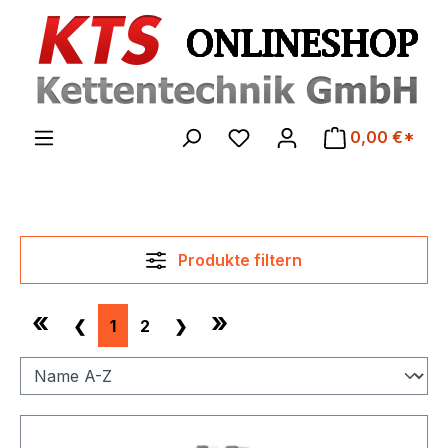
Zum Hauptinhalt springen
0,00 €*
Produkte filtern
«
»
❮
1
2
❯