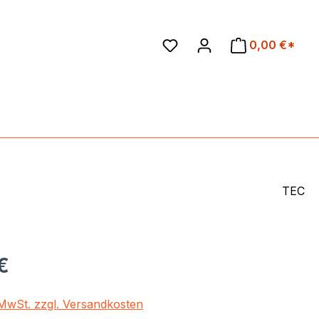
en
0,00 €*
TEC
eis:
€
. MwSt. zzgl. Versandkosten