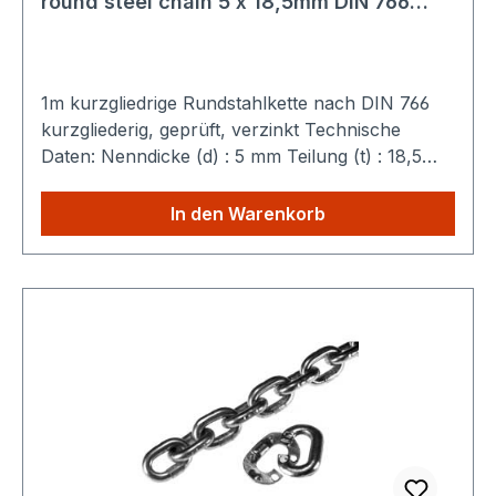
round steel chain 5 x 18,5mm DIN 766
feuerverzinkt / hot dipped galvanised
1m kurzgliedrige Rundstahlkette nach DIN 766
kurzgliederig, geprüft, verzinkt Technische
Daten: Nenndicke (d) : 5 mm Teilung (t) : 18,5
mm Breite (b) : 17 mm Gewicht : 0,5 kg / m
Belastungsgrenze : 12,5 kN Sparen Sie
In den Warenkorb
Versandkosten: Egal wie viele Produkte Sie aus
unserem Shop kaufen, Sie zahlen nur einmalig
die höheren Versandkosten.