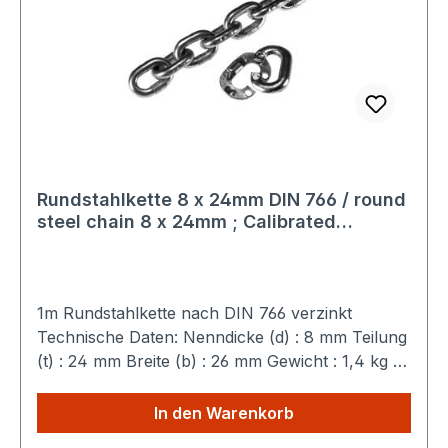
Rundstahlkette 8 x 24mm DIN 766 / round
steel chain 8 x 24mm ; Calibrated
feuerverzinkt / hot dipped galvanised
1m Rundstahlkette nach DIN 766 verzinkt
Technische Daten: Nenndicke (d) : 8 mm Teilung
(t) : 24 mm Breite (b) : 26 mm Gewicht : 1,4 kg /
m Belastungsgrenze : 32 kN Bunde sind bis 50m
Länge möglich. Sparen Sie Versandkosten: Egal
In den Warenkorb
wie viele Produkte Sie aus unserem Shop