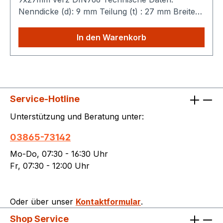
Nenndicke (d): 9 mm Teilung (t) : 27 mm Breite
(b) : 10 mm Gewicht : 1,785 kg / m Bruchkraft :
40,5 kN Sparen Sie Versandkosten: Egal wie
In den Warenkorb
viele Produkte Sie aus unserem Shop kaufen,
Sie zahlen nur einmalig die höheren
Versandkosten.
Service-Hotline
Unterstützung und Beratung unter:
03865-73142
Mo-Do, 07:30 - 16:30 Uhr
Fr, 07:30 - 12:00 Uhr
Oder über unser
Kontaktformular
.
Shop Service