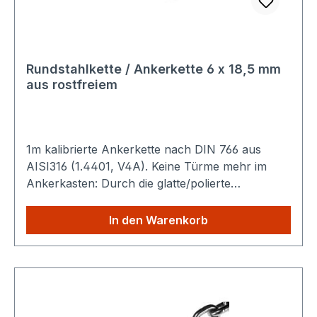
Rundstahlkette / Ankerkette 6 x 18,5 mm
aus rostfreiem
1m kalibrierte Ankerkette nach DIN 766 aus
AISI316 (1.4401, V4A). Keine Türme mehr im
Ankerkasten: Durch die glatte/polierte
Oberfläche verteilt sich die Kette gleichmäßig.
Technische Daten: Nenndicke (d): 6 mm Teilung
In den Warenkorb
(t) : 18,5 mm Breite (b) : 20 mm Gewicht : 0,8 kg
/ m Bruchkraft : 16 kN Sparen Sie
Versandkosten: Egal wie viele Produkte Sie aus
unserem Shop kaufen, Sie zahlen nur einmalig
die höheren Versandkosten.