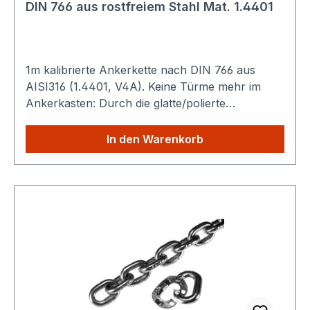
DIN 766 aus rostfreiem Stahl Mat. 1.4401
1m kalibrierte Ankerkette nach DIN 766 aus
AISI316 (1.4401, V4A). Keine Türme mehr im
Ankerkasten: Durch die glatte/polierte
Oberfläche verteilt sich die Kette gleichmäßig.
Technische Daten: Nenndicke (d): 10 mm Teilung
In den Warenkorb
(t) : 28 mm Breite (b) : 34 mm Gewicht : 2,3 kg /
m Bruchkraft : 50 kN Sparen Sie Versandkosten:
Egal wie viele Produkte Sie aus unserem Shop
kaufen, Sie zahlen nur einmalig die höheren
Versandkosten.