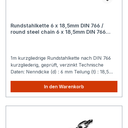
Rundstahlkette 6 x 18,5mm DIN 766 /
round steel chain 6 x 18,5mm DIN 766
electro galvanised Standardlänge 50m
Bunde
1m kurzgliedrige Rundstahlkette nach DIN 766
kurzgliederig, geprüft, verzinkt Technische
Daten: Nenndicke (d) : 6 mm Teilung (t) : 18,5
mm Breite (b) : 20 mm Gewicht : 0,8 kg / m
Belastungsgrenze : 16 kN Sparen Sie
In den Warenkorb
Versandkosten: Egal wie viele Produkte Sie aus
unserem Shop kaufen, Sie zahlen nur einmalig
die höheren Versandkosten.