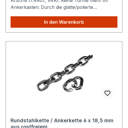
AISI316 (1.4401, V4A). Keine Türme mehr im
Ankerkasten: Durch die glatte/polierte
Oberfläche verteilt sich die Kette gleichmäßig.
Technische Daten: Nenndicke (d): 10 mm Teilung
In den Warenkorb
(t) : 28 mm Breite (b) : 34 mm Gewicht : 2,3 kg /
m Bruchkraft : 50 kN Sparen Sie Versandkosten:
Egal wie viele Produkte Sie aus unserem Shop
kaufen, Sie zahlen nur einmalig die höheren
Versandkosten.
Rundstahlkette / Ankerkette 6 x 18,5 mm
aus rostfreiem