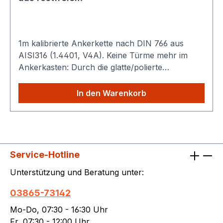
1m kalibrierte Ankerkette nach DIN 766 aus
AISI316 (1.4401, V4A). Keine Türme mehr im
Ankerkasten: Durch die glatte/polierte
Oberfläche verteilt sich die Kette gleichmäßig.
Technische Daten: Nenndicke (d): 6 mm Teilung
In den Warenkorb
(t) : 18,5 mm Breite (b) : 20 mm Gewicht : 0,8 kg
/ m Bruchkraft : 16 kN Sparen Sie
Versandkosten: Egal wie viele Produkte Sie aus
unserem Shop kaufen, Sie zahlen nur einmalig
die höheren Versandkosten.
Service-Hotline
Unterstützung und Beratung unter:
03865-73142
Mo-Do, 07:30 - 16:30 Uhr
Fr, 07:30 - 12:00 Uhr