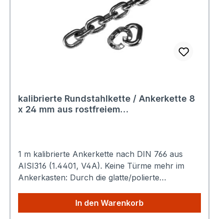
kalibrierte Rundstahlkette / Ankerkette 8
x 24 mm aus rostfreiem
seewasserbeständigem Material 1.4401
AISI 316 V4A Standardlänge 100m
1 m kalibrierte Ankerkette nach DIN 766 aus
AISI316 (1.4401, V4A). Keine Türme mehr im
Ankerkasten: Durch die glatte/polierte
Oberfläche verteilt sich die Kette gleichmäßig.
Technische Daten: Nenndicke (d): 8 mm Teilung
In den Warenkorb
(t) : 24 mm Breite (b) : 26 mm Gewicht : 1,4 kg /