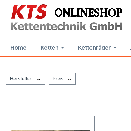
m Hauptinhalt springen
Zur Suche springen
Zur Hauptnavigation springen
Home
Ketten
Kettenräder
Hersteller
Preis