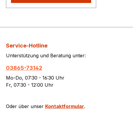
Tragstabenden: Müssen vollständig
aufliegen Abmessungen:
Gitterrost: 292 x 492 x 20 mm
Zarge: 300 x 500 x 22 mm
Lieferzeit:Die Lieferzeit beträgt ca.
20–22 Wochen, da es sich um ein
Service-Hotline
Bestellprodukt handelt. Dieser
Gitterrost erfüllt die höchsten
Unterstützung und Beratung unter:
Standards und eignet sich ideal für
Bau- und Industriezwecke. Die
03865-73142
feuerverzinkte Oberfläche sorgt
Mo-Do, 07:30 - 16:30 Uhr
für optimalen Korrosionsschutz
Fr, 07:30 - 12:00 Uhr
und Langlebigkeit, während die
präzisen Abmessungen und die
stabile Zarge die Montage
Oder über unser
Kontaktformular
.
erleichtern.