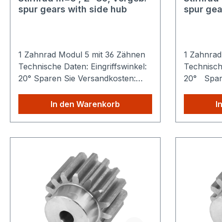
spur gears with side hub
spur gea
1 Zahnrad Modul 5 mit 36 Zähnen
1 Zahnrad
Technische Daten: Eingriffswinkel:
Technische
20° Sparen Sie Versandkosten:
20° Spare
Egal wie viele Produkte Sie aus
Egal wie v
unserem Shop kaufen, Sie zahlen
unserem S
In den Warenkorb
I
nur einmalig die höheren
nur einma
Versandkosten.
Versandko