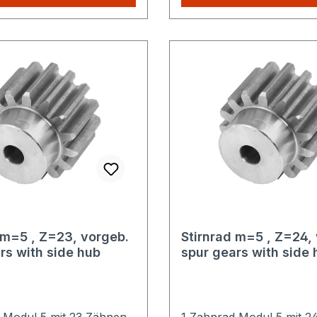
lig die höheren
nur einmalig die höheren
sten.
Versandkosten.
 m=5 , Z=23, vorgeb.
Stirnrad m=5 , Z=24,
rs with side hub
spur gears with side 