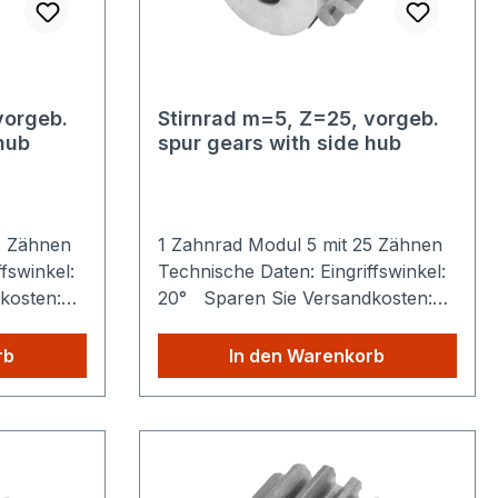
vorgeb.
Stirnrad m=5, Z=25, vorgeb.
hub
spur gears with side hub
22 Zähnen
1 Zahnrad Modul 5 mit 25 Zähnen
fswinkel:
Technische Daten: Eingriffswinkel:
kosten:
20° Sparen Sie Versandkosten:
ie aus
Egal wie viele Produkte Sie aus
ie zahlen
unserem Shop kaufen, Sie zahlen
rb
In den Warenkorb
nur einmalig die höheren
Versandkosten.