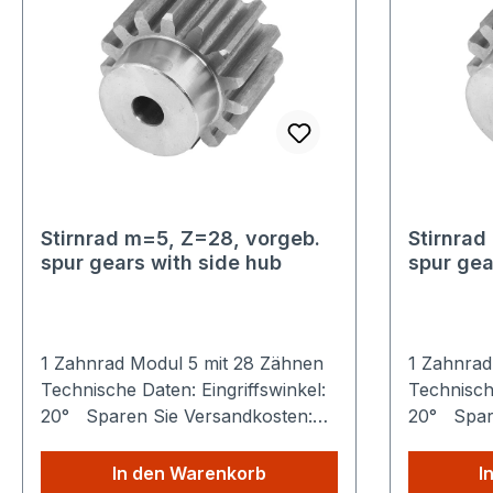
Stirnrad m=5, Z=28, vorgeb.
Stirnrad
spur gears with side hub
spur gea
1 Zahnrad Modul 5 mit 28 Zähnen
1 Zahnrad
Technische Daten: Eingriffswinkel:
Technische
20° Sparen Sie Versandkosten:
20° Spare
Egal wie viele Produkte Sie aus
Egal wie v
unserem Shop kaufen, Sie zahlen
unserem S
In den Warenkorb
I