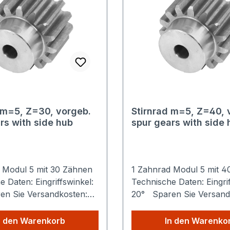
 m=5, Z=30, vorgeb.
Stirnrad m=5, Z=40, 
rs with side hub
spur gears with side 
 Modul 5 mit 30 Zähnen
1 Zahnrad Modul 5 mit 
 Daten: Eingriffswinkel:
Technische Daten: Eingrif
n Sie Versandkosten:
20° Sparen Sie Versand
iele Produkte Sie aus
Egal wie viele Produkte S
hop kaufen, Sie zahlen
unserem Shop kaufen, S
n den Warenkorb
In den Warenko