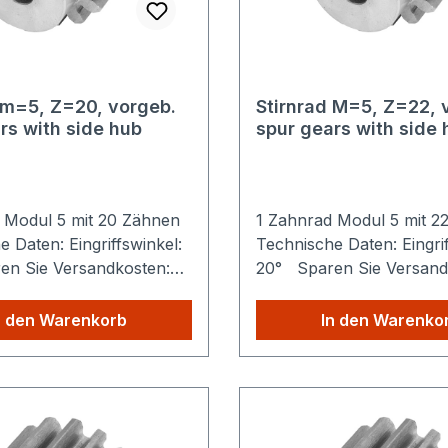
 m=5, Z=20, vorgeb.
Stirnrad M=5, Z=22, 
rs with side hub
spur gears with side 
 Modul 5 mit 20 Zähnen
1 Zahnrad Modul 5 mit 
 Daten: Eingriffswinkel:
Technische Daten: Eingrif
n Sie Versandkosten:
20° Sparen Sie Versand
iele Produkte Sie aus
Egal wie viele Produkte S
hop kaufen, Sie zahlen
unserem Shop kaufen, S
n den Warenkorb
In den Warenko
lig die höheren
nur einmalig die höheren
sten.
Versandkosten.