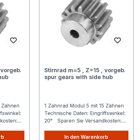
 vorgeb.
Stirnrad m=5 , Z=15 , vorgeb.
hub
spur gears with side hub
13 Zähnen
1 Zahnrad Modul 5 mit 15 Zähnen
fswinkel:
Technische Daten: Eingriffswinkel:
kosten:
20° Sparen Sie Versandkosten:
ie aus
Egal wie viele Produkte Sie aus
ie zahlen
unserem Shop kaufen, Sie zahlen
rb
In den Warenkorb