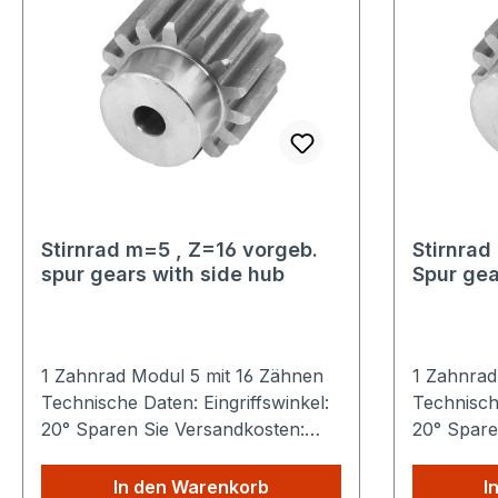
Stirnrad m=5 , Z=16 vorgeb.
Stirnrad
spur gears with side hub
Spur gea
1 Zahnrad Modul 5 mit 16 Zähnen
1 Zahnrad
Technische Daten: Eingriffswinkel:
Technische
20° Sparen Sie Versandkosten:
20° Sparen Sie Versandkosten:
Egal wie viele Produkte Sie aus
Egal wie v
unserem Shop kaufen, Sie zahlen
unserem S
In den Warenkorb
I