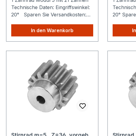
1 Zahnrad Modul 5 mit 21 Zähnen
1 Zahnrad
Technische Daten: Eingriffswinkel:
Technische
20° Sparen Sie Versandkosten:
20° Sparen Sie Versandkosten:
Egal wie viele Produkte Sie aus
Egal wie v
unserem Shop kaufen, Sie zahlen
unserem S
In den Warenkorb
I
nur einmalig die höheren
nur einma
Versandkosten.
Versandko
Stirnrad m=5 , Z=36, vorgeb.
Stirnrad