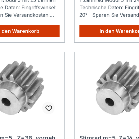
 Modul 5 mit 23 Zähnen
1 Zahnrad Modul 5 mit 
 Daten: Eingriffswinkel:
Technische Daten: Eingrif
20° Sparen Sie Versand
iele Produkte Sie aus
Egal wie viele Produkte S
hop kaufen, Sie zahlen
unserem Shop kaufen, S
n den Warenkorb
In den Warenko
lig die höheren
nur einmalig die höheren
sten.
Versandkosten.
 m=5 , Z=38, vorgeb.
Stirnrad m=5, Z=14, 