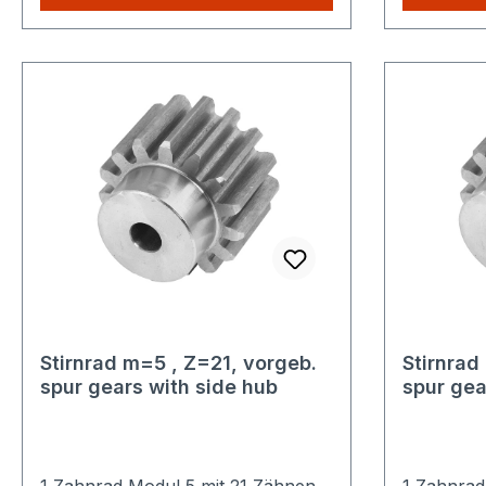
nur einmalig die höheren
nur einma
Versandkosten.
Versandko
Stirnrad m=5 , Z=21, vorgeb.
Stirnrad
spur gears with side hub
spur gea