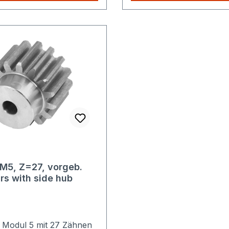
lig die höheren
nur einmalig die höheren
sten.
Versandkosten.
 M5, Z=27, vorgeb.
rs with side hub
 Modul 5 mit 27 Zähnen