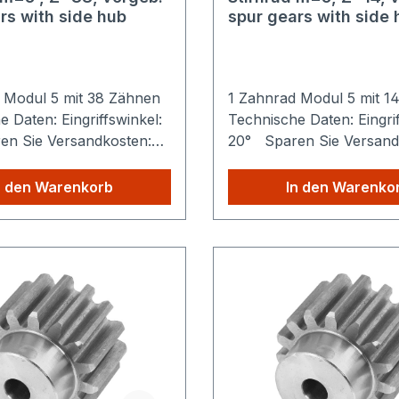
rs with side hub
spur gears with side 
 Modul 5 mit 38 Zähnen
1 Zahnrad Modul 5 mit 
 Daten: Eingriffswinkel:
Technische Daten: Eingrif
n Sie Versandkosten:
20° Sparen Sie Versand
iele Produkte Sie aus
Egal wie viele Produkte S
hop kaufen, Sie zahlen
unserem Shop kaufen, S
n den Warenkorb
In den Warenko
lig die höheren
nur einmalig die höheren
sten.
Versandkosten.