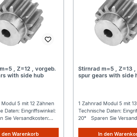
 m=5 , Z=12 , vorgeb.
Stirnrad m=5 , Z=13 ,
rs with side hub
spur gears with side 
 Modul 5 mit 12 Zähnen
1 Zahnrad Modul 5 mit 
 Daten: Eingriffswinkel:
Technische Daten: Eingrif
20° Sparen Sie Versand
iele Produkte Sie aus
Egal wie viele Produkte S
hop kaufen, Sie zahlen
unserem Shop kaufen, S
n den Warenkorb
In den Warenko