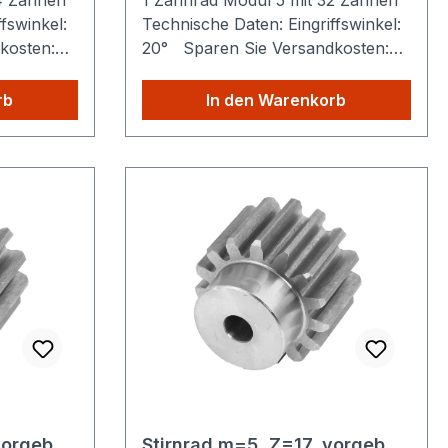
24 Zähnen
1 Zahnrad Modul 5 mit 32 Zähnen
fswinkel:
Technische Daten: Eingriffswinkel:
kosten:
20° Sparen Sie Versandkosten:
ie aus
Egal wie viele Produkte Sie aus
ie zahlen
unserem Shop kaufen, Sie zahlen
rb
In den Warenkorb
nur einmalig die höheren
Versandkosten.
vorgeb.
Stirnrad m=5, Z=17, vorgeb.