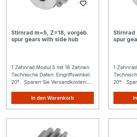
Stirnrad m=5, Z=18, vorgeb.
Stirnrad
spur gears with side hub
spur gea
1 Zahnrad Modul 5 mit 18 Zähnen
1 Zahnrad
Technische Daten: Eingriffswinkel:
Technische
20° Sparen Sie Versandkosten:
20° Spare
Egal wie viele Produkte Sie aus
Egal wie v
unserem Shop kaufen, Sie zahlen
unserem S
In den Warenkorb
I
nur einmalig die höheren
nur einma
Versandkosten.
Versandko