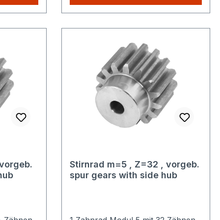
nur einmalig die höheren
Versandkosten.
 vorgeb.
Stirnrad m=5 , Z=32 , vorgeb.
hub
spur gears with side hub