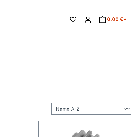
en
0,00 €*