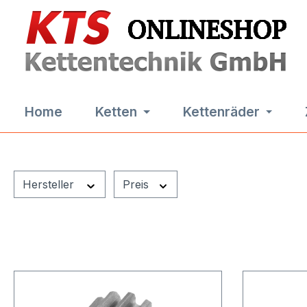
m Hauptinhalt springen
Zur Suche springen
Zur Hauptnavigation springen
Home
Ketten
Kettenräder
Hersteller
Preis