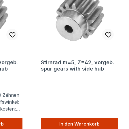
vorgeb.
Stirnrad m=5, Z=42, vorgeb.
hub
spur gears with side hub
40 Zähnen
fswinkel:
kosten:
ie aus
ie zahlen
rb
In den Warenkorb