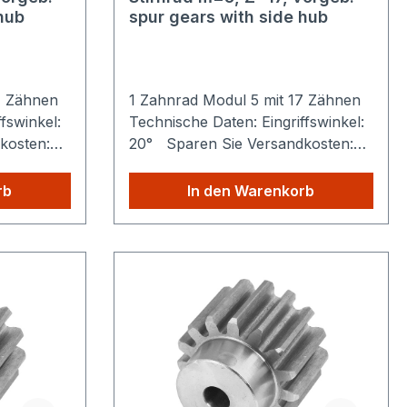
hub
spur gears with side hub
14 Zähnen
1 Zahnrad Modul 5 mit 17 Zähnen
fswinkel:
Technische Daten: Eingriffswinkel:
kosten:
20° Sparen Sie Versandkosten:
ie aus
Egal wie viele Produkte Sie aus
ie zahlen
unserem Shop kaufen, Sie zahlen
rb
In den Warenkorb
nur einmalig die höheren
Versandkosten.