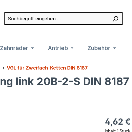
Suchbegriff eingeben ...
Such
Zahnräder
Antrieb
Zubehör
7
VGL für Zweifach-Ketten DIN 8187
ng link 20B-2-S DIN 8187 
Regulärer Pr
4,62 €
Inhalt:
1 Stück