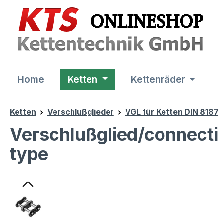
m Hauptinhalt springen
Zur Suche springen
Zur Hauptnavigation springen
Home
Ketten
Kettenräder
Ketten
Verschlußglieder
VGL für Ketten DIN 818
Verschlußglied/connecti
type
Bildergalerie überspringen