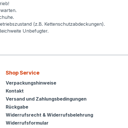
ieb!
 warten.
schuhe.
etriebszustand (z.B. Kettenschutzabdeckungen).
Reichweite Unbefugter.
Shop Service
Shop Service
Verpackungshinweise
Kontakt
Versand und Zahlungsbedingungen
Rückgabe
Widerrufsrecht & Widerrufsbelehrung
Widerrufsformular