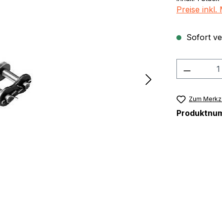
Preise inkl
Sofort ver
Produkt
Zum Merkze
Produktnu