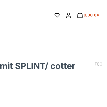
en
0,00 €*
mit SPLINT/ cotter
TEC
eis: