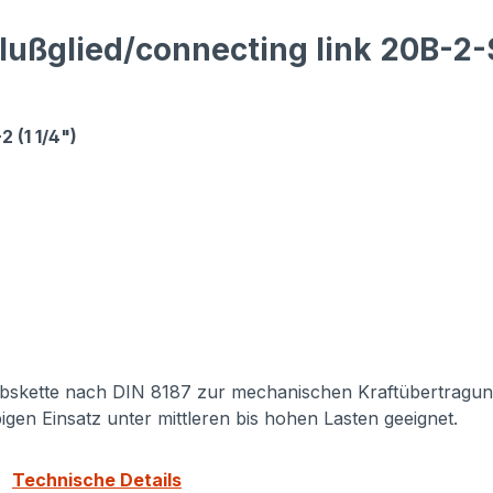
ußglied/connecting link 20B-2-S
 (1 1/4")
iebskette nach DIN 8187 zur mechanischen Kraftübertragung
igen Einsatz unter mittleren bis hohen Lasten geeignet.
r:
Technische Details