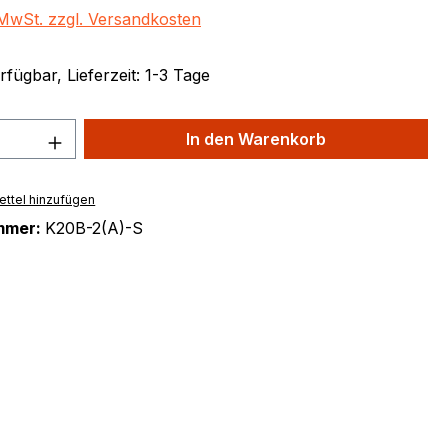
. MwSt. zzgl. Versandkosten
fügbar, Lieferzeit: 1-3 Tage
 Anzahl: Gib den gewünschten Wert ein 
In den Warenkorb
ttel hinzufügen
mmer:
K20B-2(A)-S