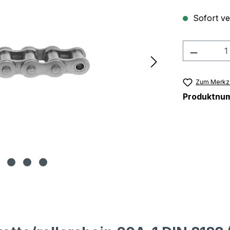
Sofort ver
Produkt
Zum Merkze
Produktnu