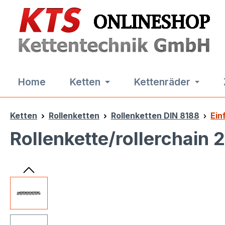
m Hauptinhalt springen
Zur Suche springen
Zur Hauptnavigation springen
Home
Ketten
Kettenräder
Ketten
Rollenketten
Rollenketten DIN 8188
Ein
Rollenkette/rollerchain 
Bildergalerie überspringen