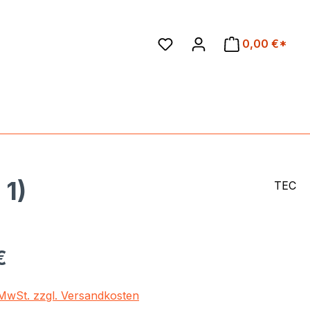
en
0,00 €*
 1)
TEC
eis:
€
. MwSt. zzgl. Versandkosten