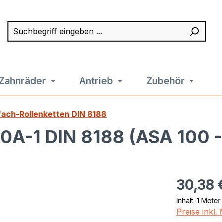
Suchbegriff eingeben ...
Such
Zahnräder
Antrieb
Zubehör
fach-Rollenketten DIN 8188
20A-1 DIN 8188 (ASA 100 -
Regulärer Pr
30,38 
Inhalt:
1 Meter
Preise inkl