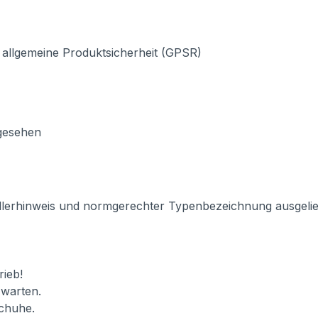
 allgemeine Produktsicherheit (GPSR)
rgesehen
llerhinweis und normgerechter Typenbezeichnung ausgeliefe
ieb!
 warten.
schuhe.