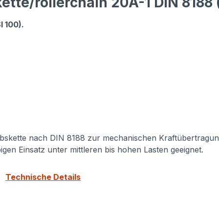
tte/rollerchain 20A-1 DIN 8188 
I 100).
iebskette nach DIN 8188 zur mechanischen Kraftübertragung
igen Einsatz unter mittleren bis hohen Lasten geeignet.
r:
Technische Details