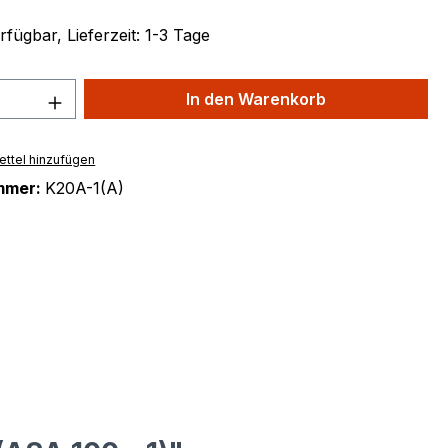
fügbar, Lieferzeit: 1-3 Tage
 Anzahl: Gib den gewünschten Wert ein 
In den Warenkorb
ttel hinzufügen
mmer:
K20A-1(A)