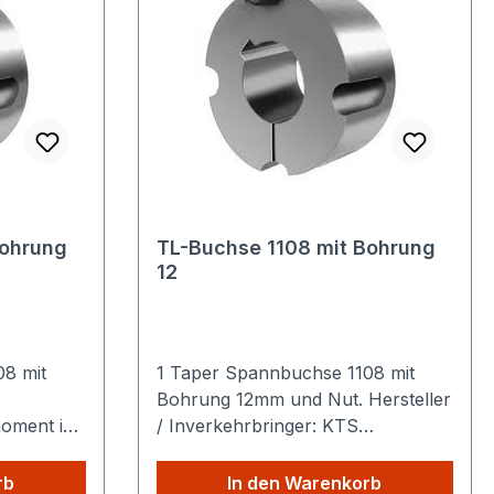
Bohrung
TL-Buchse 1108 mit Bohrung
12
08 mit
1 Taper Spannbuchse 1108 mit
Bohrung 12mm und Nut. Hersteller
moment in
/ Inverkehrbringer: KTS
l: 1/4 x
Kettentechnik GmbH Ahornstraße
 (S): 22,3
14 19075 Pampow Deutschland
rb
In den Warenkorb