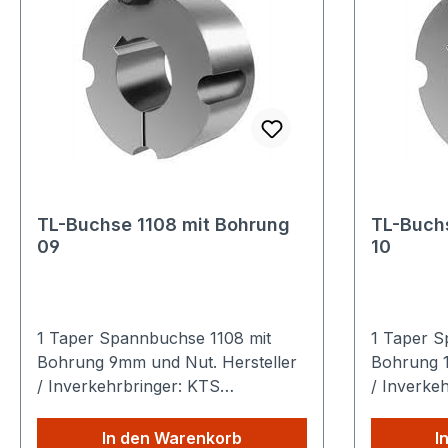
TL-Buchse 1108 mit Bohrung
TL-Buch
09
10
1 Taper Spannbuchse 1108 mit
1 Taper S
Bohrung 9mm und Nut. Hersteller
Bohrung 1
/ Inverkehrbringer: KTS
/ Inverke
Kettentechnik GmbH Ahornstraße
Kettente
14 19075 Pampow Deutschland
14 19075
In den Warenkorb
I