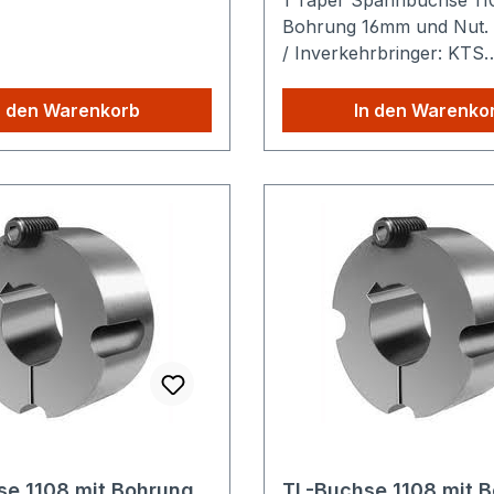
1 Taper Spannbuchse 11
en
Bohrung 16mm und Nut. H
lgbarkeit:Das Produkt
/ Inverkehrbringer: KTS
dardmäßig mit
Kettentechnik GmbH Aho
em Herstellerhinweis und
14 19075 Pampow Deut
n den Warenkorb
In den Warenko
chter Typenbezeichnung
Produktbeschreibung:De
rt. Eine
Spannbuchse 1108 ist ei
gbarkeit ist über Lager-
präzisionsgefertigtes
rdaten
Maschinenelement zur
ellt.Sicherheitshinweise:
Kraftübertragung in Kom
und Einklemmgefahr bei
mit Rollenkette nach DIN
nd Betrieb! Nur durch
eignet sich für den Einsat
s Fachpersonal
industriellen Anlagen, An
 und warten.
und Fördertechniken. We
fahr durch scharfkantige
technische Spezifikation
Tragen Sie bei der
entnehmen Sie bitte den
ng geeignete
technischen Unterlagen.
ndschuhe, da
Konformität und Sicherhe
er produktionsbedingt
Entspricht der Verordnu
se 1108 mit Bohrung
TL-Buchse 1108 mit 