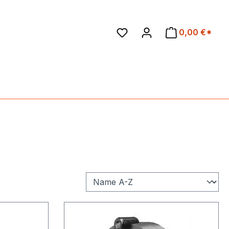
en
0,00 €*