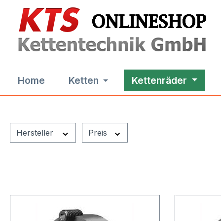
m Hauptinhalt springen
Zur Suche springen
Zur Hauptnavigation springen
Home
Ketten
Kettenräder
Hersteller
Preis