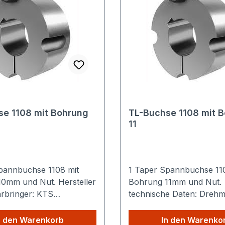
se 1108 mit Bohrung
TL-Buchse 1108 mit 
11
pannbuchse 1108 mit
1 Taper Spannbuchse 11
0mm und Nut. Hersteller
Bohrung 11mm und Nut.
hrbringer: KTS
technische Daten: Dreh
chnik GmbH Ahornstraße
N/m: 147 Schraube in Zol
 Pampow Deutschland
1/2 Höhe (D1): 38,0 Länge
n den Warenkorb
In den Warenko