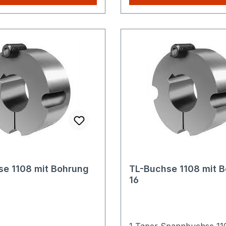
schreibung:Der Taper
Gewicht ca. in kg: 0,16 S
se 1108 ist ein
Versandkosten: Egal wie 
gefertigtes
Produkte Sie aus unser
nelement zur
kaufen, Sie zahlen nur ei
tragung in Kombination
höheren Versandkosten.
nkette nach DIN 8187. Es
h für den Einsatz in
len Anlagen, Antrieben
rtechniken. Weitere
e Spezifikationen
 Sie bitte den
en Unterlagen.
t und Sicherheit:
t der Verordnung (EU)
se 1108 mit Bohrung
TL-Buchse 1108 mit 
über die allgemeine
16
erheit (GPSR) Keine
dige CE-Kennzeichnung
he und
lle Anwendungen