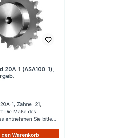
d 20A-1 (ASA100-1),
rgeb.
 20A-1, Zähne=21,
t Die Maße des
es entnehmen Sie bitte
hen Details. Sparen
dkosten: Egal wie viele
n den Warenkorb