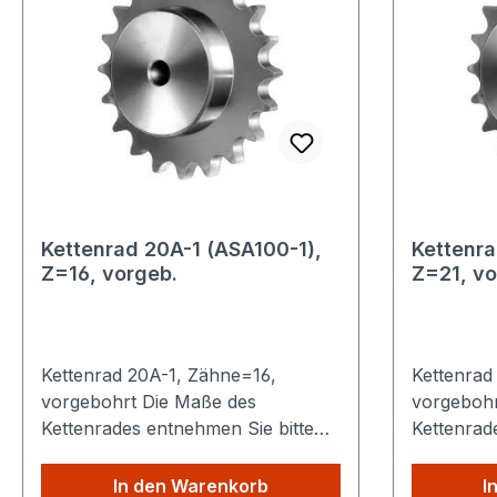
Kettenrad 20A-1 (ASA100-1),
Kettenra
Z=16, vorgeb.
Z=21, vo
Kettenrad 20A-1, Zähne=16,
Kettenrad
vorgebohrt Die Maße des
vorgebohr
Kettenrades entnehmen Sie bitte
Kettenrad
den technischen Details. Sparen
den technisc
Sie Versandkosten: Egal wie viele
Sie Versan
In den Warenkorb
I