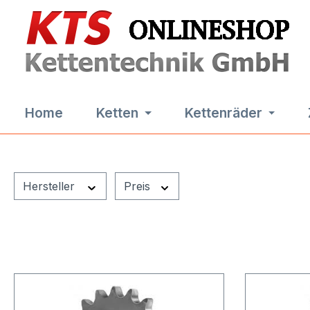
m Hauptinhalt springen
Zur Suche springen
Zur Hauptnavigation springen
Home
Ketten
Kettenräder
Hersteller
Preis