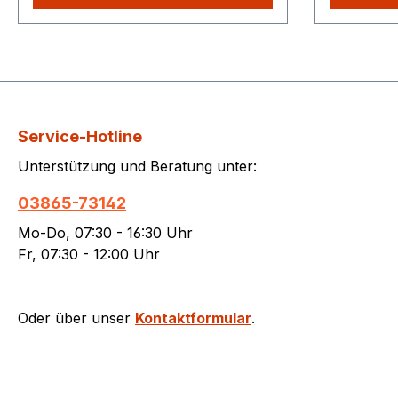
Produkte Sie aus unserem Shop
Produkte 
kaufen, Sie zahlen nur einmalig die
kaufen, Si
höheren Versandkosten.
höheren V
Service-Hotline
Unterstützung und Beratung unter:
03865-73142
Mo-Do, 07:30 - 16:30 Uhr
Fr, 07:30 - 12:00 Uhr
Oder über unser
Kontaktformular
.