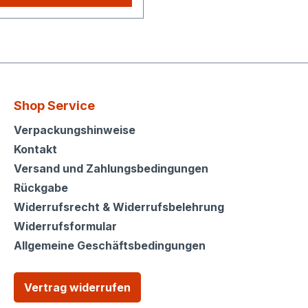
Sie aus unserem Shop
e zahlen nur einmalig die
ersandkosten.
Shop Service
Shop Service
Verpackungshinweise
Kontakt
Versand und Zahlungsbedingungen
Rückgabe
Widerrufsrecht & Widerrufsbelehrung
Widerrufsformular
Allgemeine Geschäftsbedingungen
Vertrag widerrufen