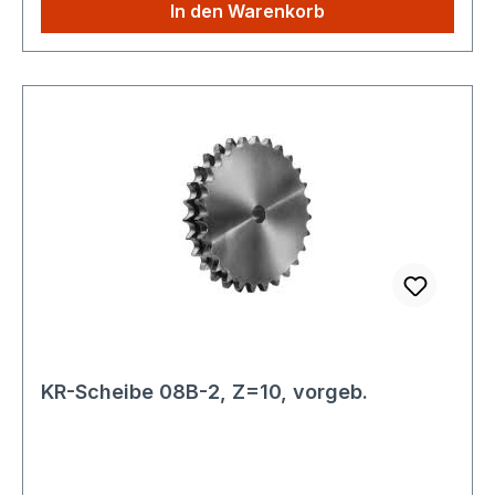
Das Kettenradscheibe 08B-2 ist ein
In den Warenkorb
präzisionsgefertigtes Maschinenelement zur
Kraftübertragung in Kombination mit Rollenkette
nach DIN 8187. Es eignet sich für den Einsatz in
industriellen Anlagen, Antrieben und
Fördertechniken. Weitere technische
Spezifikationen entnehmen Sie bitte den
technischen Unterlagen. Konformität und
Sicherheit: Entspricht der Verordnung (EU)
2023/988 über die allgemeine Produktsicherheit
(GPSR) Keine eigenständige CE-Kennzeichnung
erforderlich Für gewerbliche und industrielle
Anwendungen vorgesehen
Rückverfolgbarkeit:Das Produkt wird
standardmäßig mit eindeutigem Herstellerhinweis
KR-Scheibe 08B-2, Z=10, vorgeb.
und normgerechter Typenbezeichnung
ausgeliefert. Eine Rückverfolgbarkeit ist über
Lager- und Lieferdaten
sichergestellt.Sicherheitshinweise: Quetsch- und