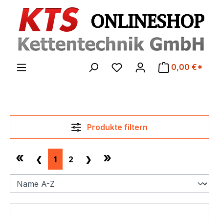
Zum Hauptinhalt springen
0,00 €*
Produkte filtern
«
»
❮
1
2
❯