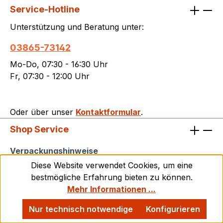
technischen Unterlagen. Konformität und
Service-Hotline
Sicherheit: Entspricht der Verordnung (EU)
Unterstützung und Beratung unter:
2023/988 über die allgemeine Produktsicherheit
(GPSR) Keine eigenständige CE-Kennzeichnung
03865-73142
erforderlich Für gewerbliche und industrielle
Mo-Do, 07:30 - 16:30 Uhr
Anwendungen vorgesehen
Fr, 07:30 - 12:00 Uhr
Rückverfolgbarkeit:Das Produkt wird
standardmäßig mit eindeutigem Herstellerhinweis
und normgerechter Typenbezeichnung
Oder über unser
Kontaktformular
.
ausgeliefert. Eine Rückverfolgbarkeit ist über
Lager- und Lieferdaten
Shop Service
sichergestellt.Sicherheitshinweise: Quetsch- und
Shop Service
Verpackungshinweise
Einklemmgefahr bei Montage und Betrieb! Nur
durch geschultes Fachpersonal montieren und
Diese Website verwendet Cookies, um eine
Kontakt
warten. Schnittgefahr durch scharfkantige
bestmögliche Erfahrung bieten zu können.
Bauteile! Tragen Sie bei der Handhabung
Mehr Informationen ...
Versand und Zahlungsbedingungen
geeignete Schutzhandschuhe, da Kettenräder
Nur technisch notwendige
Konfigurieren
Rückgabe
produktionsbedingt scharfe Kanten oder Grate