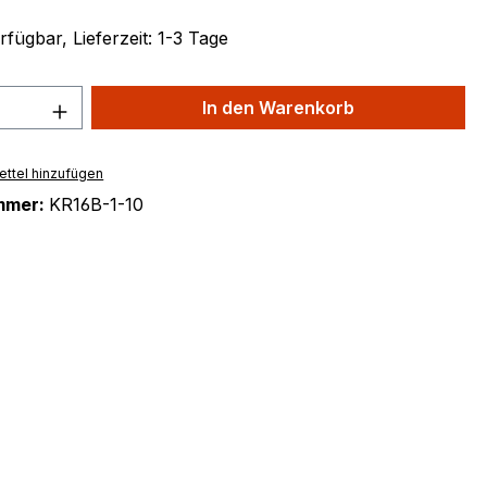
fügbar, Lieferzeit: 1-3 Tage
 Anzahl: Gib den gewünschten Wert ein 
In den Warenkorb
ttel hinzufügen
mmer:
KR16B-1-10