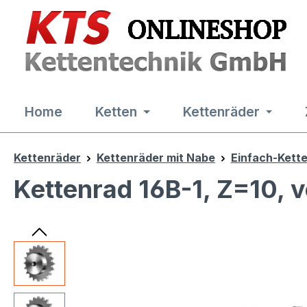
m Hauptinhalt springen
Zur Suche springen
Zur Hauptnavigation springen
Home
Ketten
Kettenräder
Kettenräder
Kettenräder mit Nabe
Einfach-Kett
Kettenrad 16B-1, Z=10, 
Bildergalerie überspringen