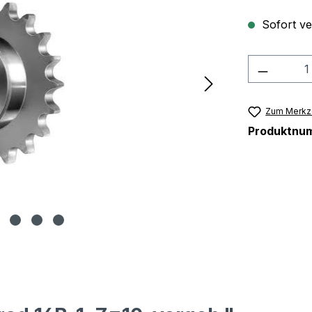
Sofort ver
Produkt
Zum Merkze
Produktnu