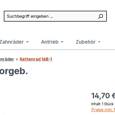
Suchbegriff eingeben ...
Such
Zahnräder
Antrieb
Zubehör
enräder
Kettenrad 16B-1
vorgeb.
Regulärer Pr
14,70 
Inhalt:
1 Stück
Preise inkl