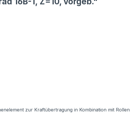
ad 16B-1, Z=10, vorgeb."
inenelement zur Kraftübertragung in Kombination mit Rollenk