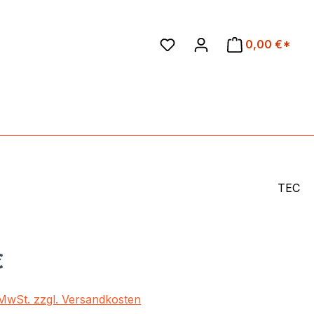
en
0,00 €*
TEC
eis:
€
. MwSt. zzgl. Versandkosten