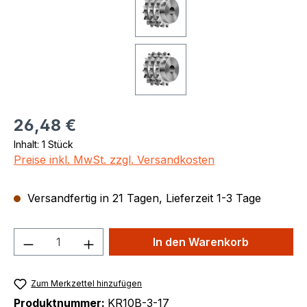
Regulärer Preis:
26,48 €
Inhalt:
1 Stück
Preise inkl. MwSt. zzgl. Versandkosten
Versandfertig in 21 Tagen, Lieferzeit 1-3 Tage
Produkt Anzahl: Gib den gewünschten We
In den Warenkorb
Zum Merkzettel hinzufügen
Produktnummer:
KR10B-3-17