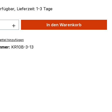
fügbar, Lieferzeit: 1-3 Tage
 Anzahl: Gib den gewünschten Wert ein 
In den Warenkorb
ttel hinzufügen
mmer:
KR10B-3-13