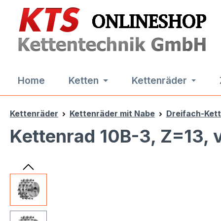
m Hauptinhalt springen
Zur Suche springen
Zur Hauptnavigation springen
Home
Ketten
Kettenräder
Kettenräder
Kettenräder mit Nabe
Dreifach-Ket
Kettenrad 10B-3, Z=13, 
Bildergalerie überspringen