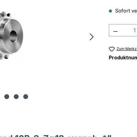
Sofort ver
Produkt
Zum Merkze
Produktnu