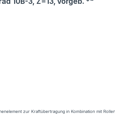
ad 10B-3, Z=13, vorgeb. *"
inenelement zur Kraftübertragung in Kombination mit Rollenk