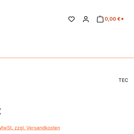
en
0,00 €*
TEC
eis:
€
. MwSt. zzgl. Versandkosten