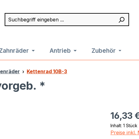
Suchbegriff eingeben ...
Such
Zahnräder
Antrieb
Zubehör
tenräder
Kettenrad 10B-3
vorgeb. *
Regulärer Pr
16,33 
Inhalt:
1 Stück
Preise inkl