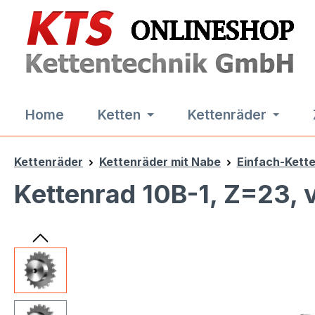
m Hauptinhalt springen
Zur Suche springen
Zur Hauptnavigation springen
Home
Ketten
Kettenräder
Kettenräder
Kettenräder mit Nabe
Einfach-Kett
Kettenrad 10B-1, Z=23, 
Bildergalerie überspringen