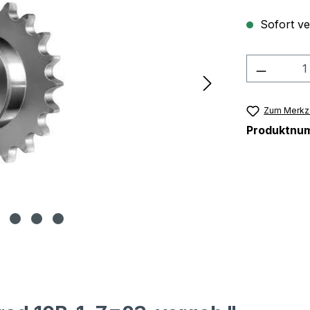
Sofort ver
Produkt
Zum Merkze
Produktnu