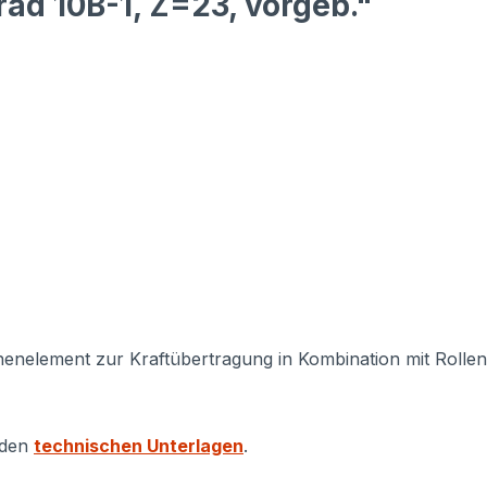
ad 10B-1, Z=23, vorgeb."
inenelement zur Kraftübertragung in Kombination mit Rollenk
 den
technischen Unterlagen
.