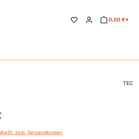
en
0,00 €*
TEC
eis:
€
. MwSt. zzgl. Versandkosten