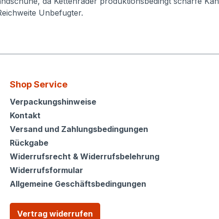
ndschuhe, da Kettenräder produktionsbedingt scharfe Kan
Reichweite Unbefugter.
Shop Service
Shop Service
Verpackungshinweise
Kontakt
Versand und Zahlungsbedingungen
Rückgabe
Widerrufsrecht & Widerrufsbelehrung
Widerrufsformular
Allgemeine Geschäftsbedingungen
Vertrag widerrufen