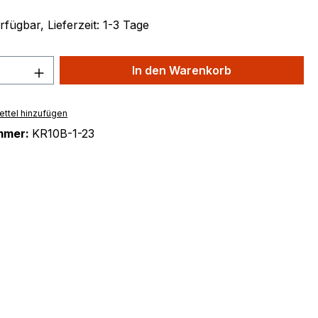
fügbar, Lieferzeit: 1-3 Tage
 Anzahl: Gib den gewünschten Wert ein 
In den Warenkorb
ttel hinzufügen
mmer:
KR10B-1-23