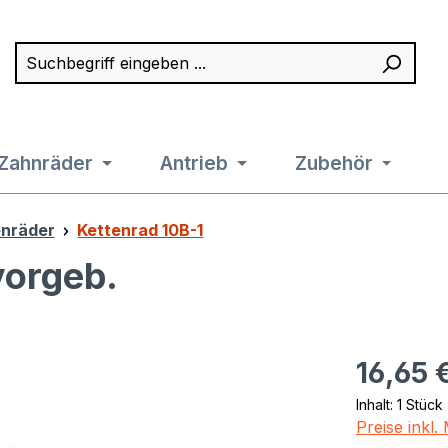
Suchbegriff eingeben ...
Such
Zahnräder
Antrieb
Zubehör
enräder
Kettenrad 10B-1
vorgeb.
Regulärer Pr
16,65 
Inhalt:
1 Stück
Preise inkl