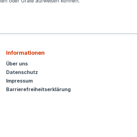
ten oder Grate aufweisen können.
Informationen
Informationen
Über uns
Datenschutz
Impressum
Barrierefreiheitserklärung