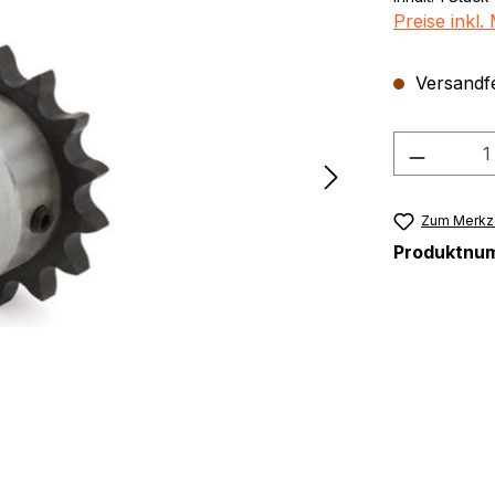
Preise inkl
Versandfer
Produkt
Zum Merkze
Produktnu