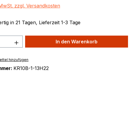
. MwSt. zzgl. Versandkosten
tig in 21 Tagen, Lieferzeit 1-3 Tage
 Anzahl: Gib den gewünschten Wert ein 
In den Warenkorb
ttel hinzufügen
mmer:
KR10B-1-13H22