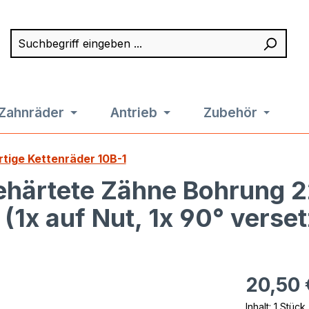
Suchbegriff eingeben ...
Such
Zahnräder
Antrieb
Zubehör
rtige Kettenräder 10B-1
ehärtete Zähne Bohrung 2
1x auf Nut, 1x 90° verset
Regulärer Pr
20,50 
Inhalt:
1 Stück