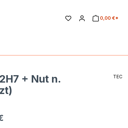
en
0,00 €*
2H7 + Nut n.
TEC
zt)
eis:
€