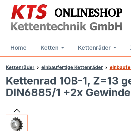
m Hauptinhalt springen
Zur Suche springen
Zur Hauptnavigation springen
Home
Ketten
Kettenräder
Kettenräder
einbaufertige Kettenräder
einbaufe
Kettenrad 10B-1, Z=13 g
DIN6885/1 +2x Gewinde (
Bildergalerie überspringen