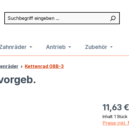
Suchbegriff eingeben ...
Such
Zahnräder
Antrieb
Zubehör
tenräder
Kettenrad 08B-3
vorgeb.
Regulärer Pr
11,63 
Inhalt:
1 Stück
Preise inkl