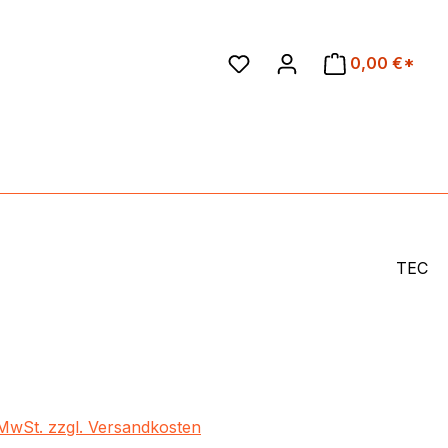
en
0,00 €*
TEC
eis:
€
. MwSt. zzgl. Versandkosten