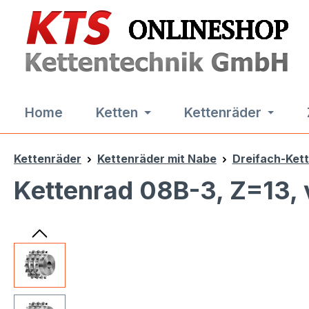
m Hauptinhalt springen
Zur Suche springen
Zur Hauptnavigation springen
Home
Ketten
Kettenräder
Kettenräder
Kettenräder mit Nabe
Dreifach-Ket
Kettenrad 08B-3, Z=13, 
Bildergalerie überspringen