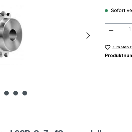
Sofort ver
Produkt
Zum Merkze
Produktnu