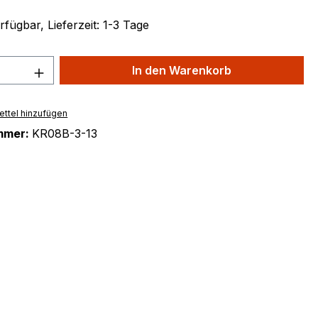
fügbar, Lieferzeit: 1-3 Tage
 Anzahl: Gib den gewünschten Wert ein 
In den Warenkorb
ttel hinzufügen
mmer:
KR08B-3-13