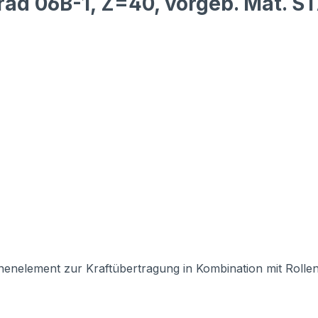
rad 06B-1, Z=40, vorgeb. Mat. S
inenelement zur Kraftübertragung in Kombination mit Rollenk