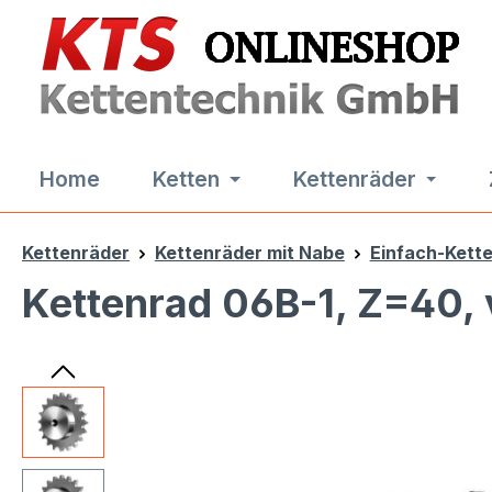
m Hauptinhalt springen
Zur Suche springen
Zur Hauptnavigation springen
Home
Ketten
Kettenräder
Kettenräder
Kettenräder mit Nabe
Einfach-Kett
Kettenrad 06B-1, Z=40,
Bildergalerie überspringen