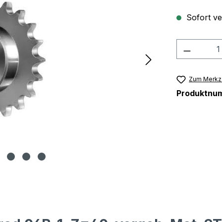
Sofort ver
Produkt
Zum Merkze
Produktnu