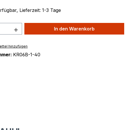
fügbar, Lieferzeit: 1-3 Tage
 Anzahl: Gib den gewünschten Wert ein 
In den Warenkorb
ttel hinzufügen
mmer:
KR06B-1-40