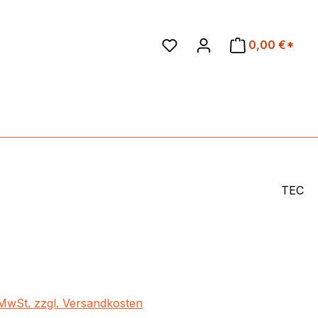
en
0,00 €*
TEC
eis:
€
. MwSt. zzgl. Versandkosten