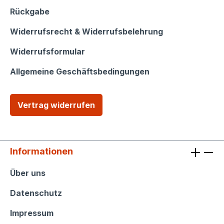
Schutzhandschuhe. Verwenden Sie geeignete
Rückgabe
Schutzvorrichtungen im Betriebszustand (z.B.
Widerrufsrecht & Widerrufsbelehrung
Kettenschutzabdeckungen). Nicht für Kinder
geeignet. Lagerung außerhalb der Reichweite
Widerrufsformular
Unbefugter.
Allgemeine Geschäftsbedingungen
Vertrag widerrufen
Informationen
Informationen
Über uns
Datenschutz
Impressum