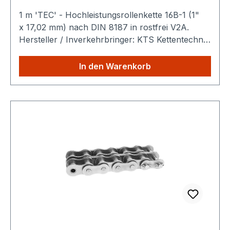
1 m 'TEC' - Hochleistungsrollenkette 16B-1 (1"
x 17,02 mm) nach DIN 8187 in rostfrei V2A.
Hersteller / Inverkehrbringer: KTS Kettentechnik
GmbH Ahornstraße 14 19075 Pampow
Deutschland Produktbeschreibung: Die
In den Warenkorb
TEC Hochleistungsrollenkette ist eine robuste
Antriebskette nach DIN 8187 zur mechanischen
Kraftübertragung in industriellen Maschinen und
Anlagen. Sie wird aus hochwertigem Werkstoff
gefertigt und ist für den langlebigen Einsatz unter
mittleren bis hohen Lasten geeignet.
Ausführliche technische Spezifikationen finden
Sie hier: Technische Details Konformität und
Sicherheit: Entspricht der Verordnung (EU)
2023/988 über die allgemeine Produktsicherheit
(GPSR) Keine eigenständige CE-Kennzeichnung
erforderlich Für gewerbliche und industrielle
Anwendungen vorgesehen