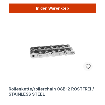
Ahornstraße 14 19075 Pampow Deutschland
Produktbeschreibung: Die
In den Warenkorb
TEC Hochleistungsrollenkette ist eine robuste
Antriebskette nach DIN 8187 zur mechanischen
Kraftübertragung in industriellen Maschinen und
Anlagen. Sie wird aus hochwertigem Werkstoff
gefertigt und ist für den langlebigen Einsatz unter
mittleren bis hohen Lasten geeignet.
Ausführliche technische Spezifikationen finden
Sie hier: Technische Details Konformität und
Sicherheit: Entspricht der Verordnung (EU)
2023/988 über die allgemeine Produktsicherheit
(GPSR) Keine eigenständige CE-Kennzeichnung
erforderlich Für gewerbliche und industrielle
Anwendungen vorgesehen
Rückverfolgbarkeit:Das Produkt wird
Rollenkette/rollerchain 08B-2 ROSTFREI /
standardmäßig mit eindeutigem Herstellerhinweis
STAINLESS STEEL
und normgerechter Typenbezeichnung
ausgeliefert. Eine Rückverfolgbarkeit ist über