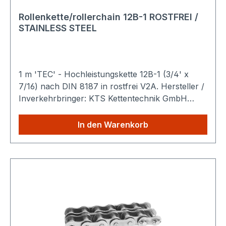
Rollenkette/rollerchain 12B-1 ROSTFREI /
STAINLESS STEEL
1 m 'TEC' - Hochleistungskette 12B-1 (3/4' x
7/16) nach DIN 8187 in rostfrei V2A. Hersteller /
Inverkehrbringer: KTS Kettentechnik GmbH
Ahornstraße 14 19075 Pampow Deutschland
Produktbeschreibung: Die
In den Warenkorb
TEC Hochleistungsrollenkette ist eine robuste
Antriebskette nach DIN 8187 zur mechanischen
Kraftübertragung in industriellen Maschinen und
Anlagen. Sie wird aus hochwertigem Werkstoff
gefertigt und ist für den langlebigen Einsatz unter
mittleren bis hohen Lasten geeignet.
Ausführliche technische Spezifikationen finden
Sie hier: Technische Details Konformität und