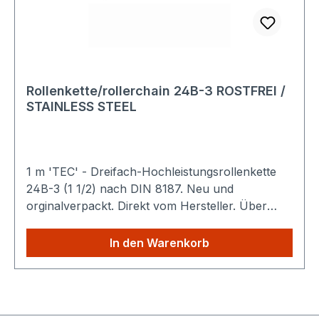
Rollenkette/rollerchain 24B-3 ROSTFREI /
STAINLESS STEEL
1 m 'TEC' - Dreifach-Hochleistungsrollenkette
24B-3 (1 1/2) nach DIN 8187. Neu und
orginalverpackt. Direkt vom Hersteller. Über
1.000 m sofort verfügbar. Technische Details
Sparen Sie Versandkosten: Egal wie viele
In den Warenkorb
Produkte Sie aus unserem Shop kaufen, Sie
zahlen nur einmalig die höheren Versandkosten.