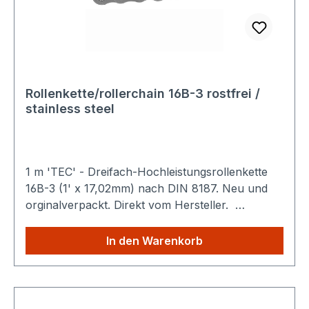
Rollenkette/rollerchain 16B-3 rostfrei /
stainless steel
1 m 'TEC' - Dreifach-Hochleistungsrollenkette
16B-3 (1' x 17,02mm) nach DIN 8187. Neu und
orginalverpackt. Direkt vom Hersteller.
Technische Details Sparen Sie
Versandkosten: Egal wie viele Produkte Sie aus
In den Warenkorb
unserem Shop kaufen, Sie zahlen nur einmalig
die höheren Versandkosten.