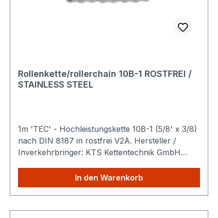
Rollenkette/rollerchain 10B-1 ROSTFREI /
STAINLESS STEEL
1m 'TEC' - Hochleistungskette 10B-1 (5/8' x 3/8)
nach DIN 8187 in rostfrei V2A. Hersteller /
Inverkehrbringer: KTS Kettentechnik GmbH
Ahornstraße 14 19075 Pampow Deutschland
Produktbeschreibung: Die
In den Warenkorb
TEC Hochleistungsrollenkette ist eine robuste
Antriebskette nach DIN 8187 zur mechanischen
Kraftübertragung in industriellen Maschinen und