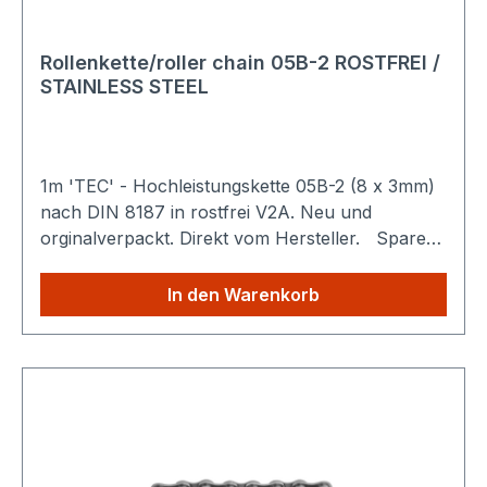
Rollenkette/roller chain 05B-2 ROSTFREI /
STAINLESS STEEL
1m 'TEC' - Hochleistungskette 05B-2 (8 x 3mm)
nach DIN 8187 in rostfrei V2A. Neu und
orginalverpackt. Direkt vom Hersteller. Sparen
Sie Versandkosten: Egal wie viele Produkte Sie
aus unserem Shop kaufen, Sie zahlen nur
In den Warenkorb
einmalig die höheren Versandkosten.