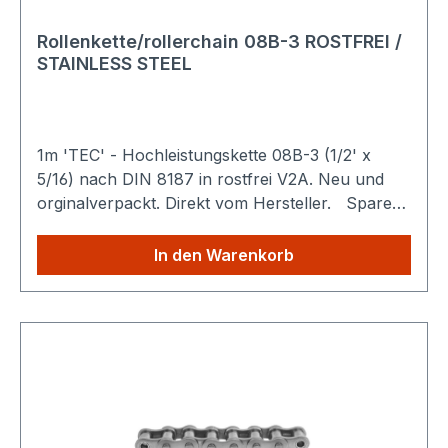
Rollenkette/rollerchain 08B-3 ROSTFREI /
STAINLESS STEEL
1m 'TEC' - Hochleistungskette 08B-3 (1/2' x
5/16) nach DIN 8187 in rostfrei V2A. Neu und
orginalverpackt. Direkt vom Hersteller. Sparen
Sie Versandkosten: Egal wie viele Produkte Sie
aus unserem Shop kaufen, Sie zahlen nur
In den Warenkorb
einmalig die höheren Versandkosten.