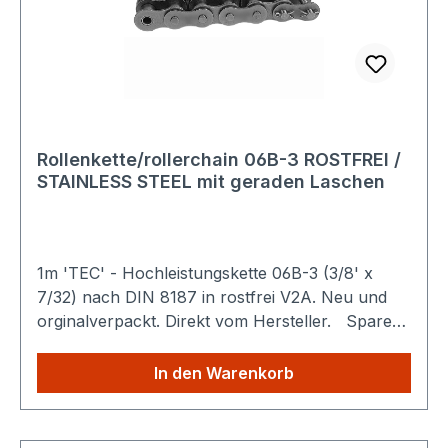
Rollenkette/rollerchain 06B-3 ROSTFREI /
STAINLESS STEEL mit geraden Laschen
1m 'TEC' - Hochleistungskette 06B-3 (3/8' x
7/32) nach DIN 8187 in rostfrei V2A. Neu und
orginalverpackt. Direkt vom Hersteller. Sparen
Sie Versandkosten: Egal wie viele Produkte Sie
aus unserem Shop kaufen, Sie zahlen nur
In den Warenkorb
einmalig die höheren Versandkosten.