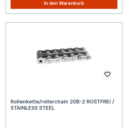
Produktbeschreibung: Die
In den Warenkorb
TEC Hochleistungsrollenkette ist eine robuste
Antriebskette nach DIN 8187 zur mechanischen
Kraftübertragung in industriellen Maschinen und
Anlagen. Sie wird aus hochwertigem Werkstoff
gefertigt und ist für den langlebigen Einsatz unter
mittleren bis hohen Lasten geeignet.
Ausführliche technische Spezifikationen finden
Sie hier: Technische Details Konformität und
Sicherheit: Entspricht der Verordnung (EU)
2023/988 über die allgemeine Produktsicherheit
(GPSR) Keine eigenständige CE-Kennzeichnung
erforderlich Für gewerbliche und industrielle
Anwendungen vorgesehen
Rückverfolgbarkeit:Das Produkt wird
Rollenkette/rollerchain 20B-2 ROSTFREI /
standardmäßig mit eindeutigem Herstellerhinweis
STAINLESS STEEL
und normgerechter Typenbezeichnung
ausgeliefert. Eine Rückverfolgbarkeit ist über
Lager- und Lieferdaten