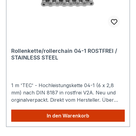
Rollenkette/rollerchain 04-1 ROSTFREI /
STAINLESS STEEL
1 m 'TEC' - Hochleistungskette 04-1 (6 x 2,8
mm) nach DIN 8187 in rostfrei V2A. Neu und
orginalverpackt. Direkt vom Hersteller. Über
1.000 m sofort verfügbar. Technische Details
Sparen Sie Versandkosten: Egal wie viele
In den Warenkorb
Produkte Sie aus unserem Shop kaufen, Sie
zahlen nur einmalig die höheren Versandkosten.