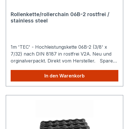
Rollenkette/rollerchain 06B-2 rostfrei /
stainless steel
1m 'TEC' - Hochleistungskette 06B-2 (3/8' x
7/32) nach DIN 8187 in rostfrei V2A. Neu und
orginalverpackt. Direkt vom Hersteller. Sparen
Sie Versandkosten: Egal wie viele Produkte Sie
aus unserem Shop kaufen, Sie zahlen nur
In den Warenkorb
einmalig die höheren Versandkosten.