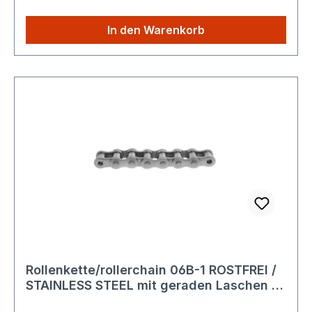
Ahornstraße 14 19075 Pampow Deutschland
Produktbeschreibung: Die
In den Warenkorb
TEC Hochleistungsrollenkette ist eine robuste
Antriebskette nach DIN 8187 zur mechanischen
Kraftübertragung in industriellen Maschinen und
Anlagen. Sie wird aus hochwertigem Werkstoff
gefertigt und ist für den langlebigen Einsatz unter
mittleren bis hohen Lasten geeignet.
Ausführliche technische Spezifikationen finden
Sie hier: Technische Details Konformität und
Sicherheit: Entspricht der Verordnung (EU)
2023/988 über die allgemeine Produktsicherheit
(GPSR) Keine eigenständige CE-Kennzeichnung
erforderlich Für gewerbliche und industrielle
Anwendungen vorgesehen
Rückverfolgbarkeit:Das Produkt wird
Rollenkette/rollerchain 06B-1 ROSTFREI /
standardmäßig mit eindeutigem Herstellerhinweis
STAINLESS STEEL mit geraden Laschen /
und normgerechter Typenbezeichnung
straight plates
ausgeliefert. Eine Rückverfolgbarkeit ist über