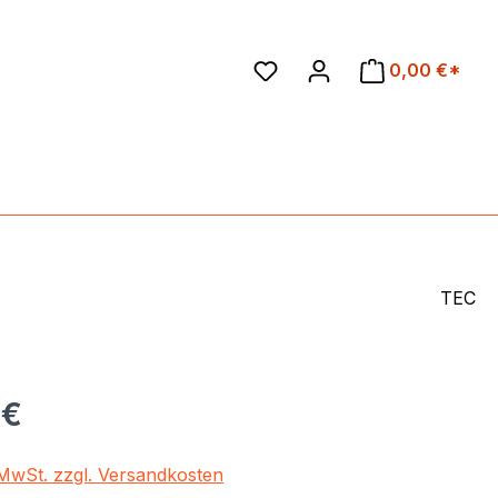
en
0,00 €*
TEC
eis:
 €
. MwSt. zzgl. Versandkosten