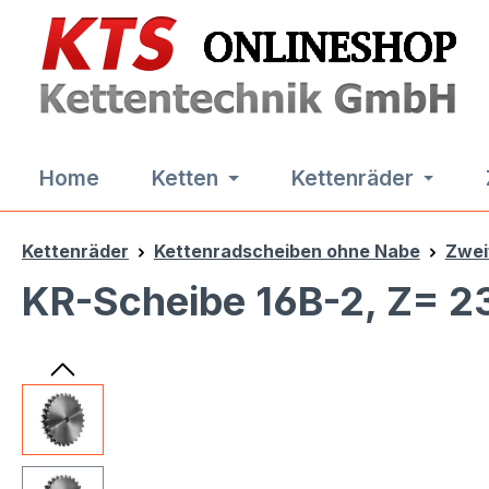
m Hauptinhalt springen
Zur Suche springen
Zur Hauptnavigation springen
Home
Ketten
Kettenräder
Kettenräder
Kettenradscheiben ohne Nabe
Zwei
KR-Scheibe 16B-2, Z= 2
Bildergalerie überspringen