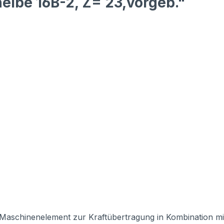
eibe 16B-2, Z= 23,vorgeb."
s Maschinenelement zur Kraftübertragung in Kombination mit