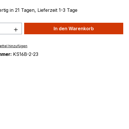
tig in 21 Tagen, Lieferzeit 1-3 Tage
 Anzahl: Gib den gewünschten Wert ein 
In den Warenkorb
ttel hinzufügen
mmer:
KS16B-2-23