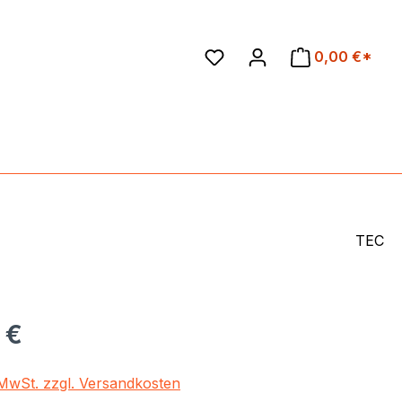
en
0,00 €*
TEC
eis:
 €
. MwSt. zzgl. Versandkosten