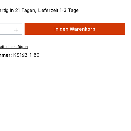
tig in 21 Tagen, Lieferzeit 1-3 Tage
 Anzahl: Gib den gewünschten Wert ein 
In den Warenkorb
ttel hinzufügen
mmer:
KS16B-1-80