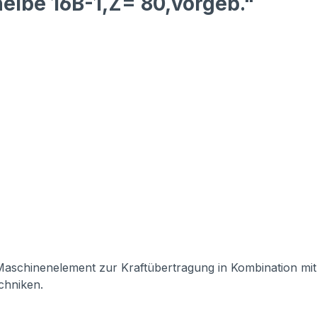
eibe 16B-1,Z= 80,vorgeb."
s Maschinenelement zur Kraftübertragung in Kombination mit
echniken.