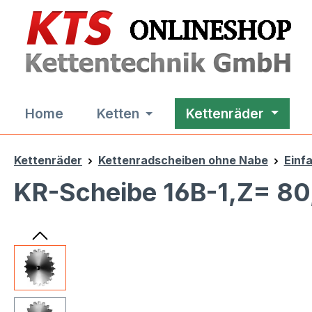
m Hauptinhalt springen
Zur Suche springen
Zur Hauptnavigation springen
Home
Ketten
Kettenräder
Kettenräder
Kettenradscheiben ohne Nabe
Einf
KR-Scheibe 16B-1,Z= 80
Bildergalerie überspringen