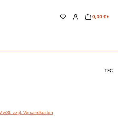
en
0,00 €*
TEC
eis:
. MwSt. zzgl. Versandkosten