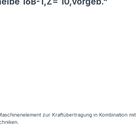
eibe 16B-1,Z= 10,vorgeb."
s Maschinenelement zur Kraftübertragung in Kombination mit
echniken.