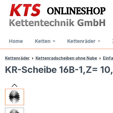
m Hauptinhalt springen
Zur Suche springen
Zur Hauptnavigation springen
Home
Ketten
Kettenräder
Kettenräder
Kettenradscheiben ohne Nabe
Einf
KR-Scheibe 16B-1,Z= 10
Bildergalerie überspringen