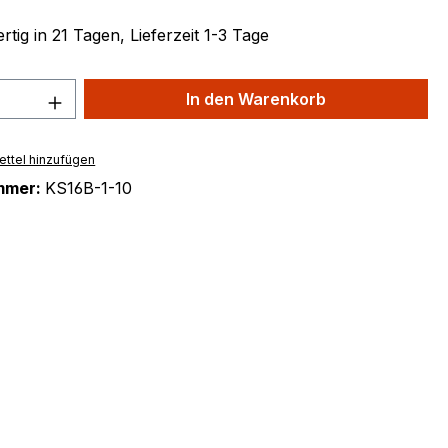
tig in 21 Tagen, Lieferzeit 1-3 Tage
 Anzahl: Gib den gewünschten Wert ein 
In den Warenkorb
ttel hinzufügen
mmer:
KS16B-1-10