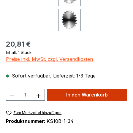
Regulärer Preis:
20,81 €
Inhalt:
1 Stück
Preise inkl. MwSt. zzgl. Versandkosten
Sofort verfügbar, Lieferzeit: 1-3 Tage
Produkt Anzahl: Gib den gewünschten We
In den Warenkorb
Zum Merkzettel hinzufügen
Produktnummer:
KS10B-1-34