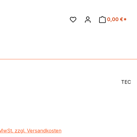
en
0,00 €*
TEC
eis:
. MwSt. zzgl. Versandkosten