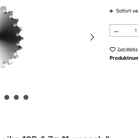
Sofort ver
Produkt
Zum Merkze
Produktnu