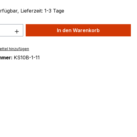
fügbar, Lieferzeit: 1-3 Tage
 Anzahl: Gib den gewünschten Wert ein 
In den Warenkorb
ttel hinzufügen
mmer:
KS10B-1-11