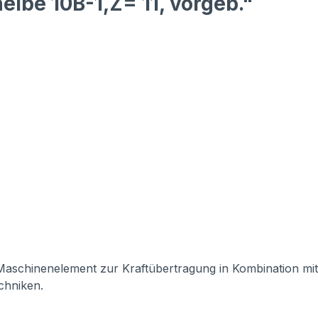
ibe 10B-1,Z= 11, vorgeb."
s Maschinenelement zur Kraftübertragung in Kombination mit
echniken.