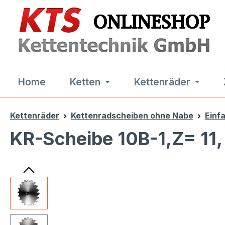
m Hauptinhalt springen
Zur Suche springen
Zur Hauptnavigation springen
Home
Ketten
Kettenräder
Kettenräder
Kettenradscheiben ohne Nabe
Einf
KR-Scheibe 10B-1,Z= 11,
Bildergalerie überspringen