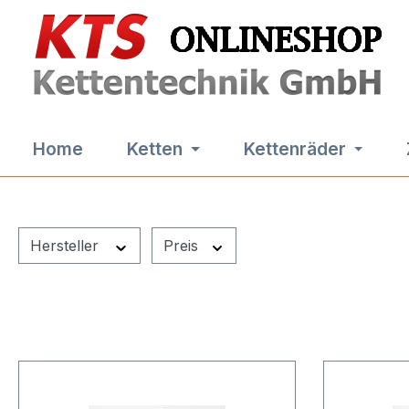
m Hauptinhalt springen
Zur Suche springen
Zur Hauptnavigation springen
Home
Ketten
Kettenräder
Hersteller
Preis