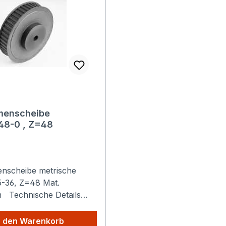
menscheibe
48-0 , Z=48
nscheibe metrische
36, Z=48 Mat.
etails
e Versandkosten: Egal
Produkte Sie aus
n den Warenkorb