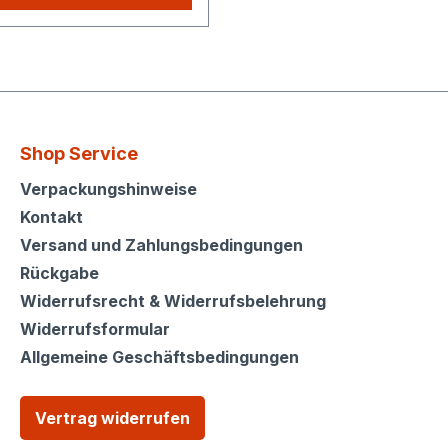
hop kaufen, Sie zahlen
lig die höheren
sten.
Shop Service
Shop Service
Verpackungshinweise
Kontakt
Versand und Zahlungsbedingungen
Rückgabe
Widerrufsrecht & Widerrufsbelehrung
Widerrufsformular
Allgemeine Geschäftsbedingungen
Vertrag widerrufen