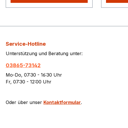
unserem Shop kaufen, Sie zahlen
unserem S
nur einmalig die höheren
nur einma
Versandkosten.
Versandko
Service-Hotline
Unterstützung und Beratung unter:
03865-73142
Mo-Do, 07:30 - 16:30 Uhr
Fr, 07:30 - 12:00 Uhr
Oder über unser
Kontaktformular
.