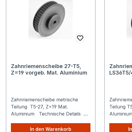
Zahnriemenscheibe 27-T5,
Zahnrie
Z=19 vorgeb. Mat. Aluminium
LS36T5/
Zahnriemenscheibe metrische
Zahnrieme
Teilung T5-27, Z=19 Mat.
Teilung T5-
Aluminium Technische Details
Aluminium Technische D
Sparen Sie Versandkosten: Egal
Sparen Si
wie viele Produkte Sie aus
wie viele 
In den Warenkorb
I