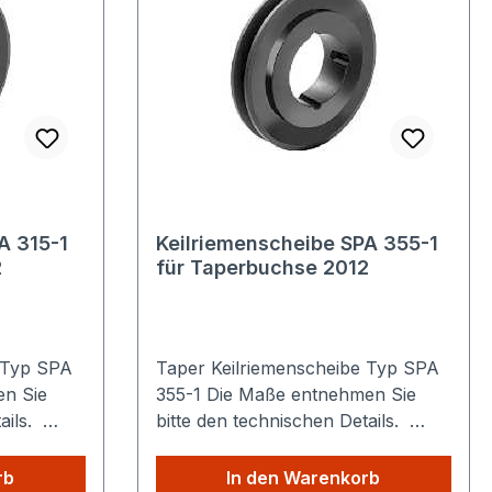
A 315-1
Keilriemenscheibe SPA 355-1
2
für Taperbuchse 2012
 Typ SPA
Taper Keilriemenscheibe Typ SPA
355-1 Die Maße entnehmen Sie
tails.
bitte den technischen Details.
n: Egal
Sparen Sie Versandkosten: Egal
s
wie viele Produkte Sie aus
rb
In den Warenkorb