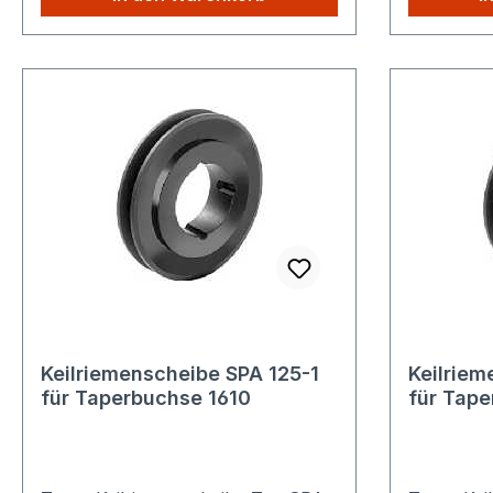
unserem Shop kaufen, Sie zahlen
unserem S
nur einmalig die höheren
nur einma
Versandkosten.
Versandko
Keilriemenscheibe SPA 125-1
Keilriem
für Taperbuchse 1610
für Tape