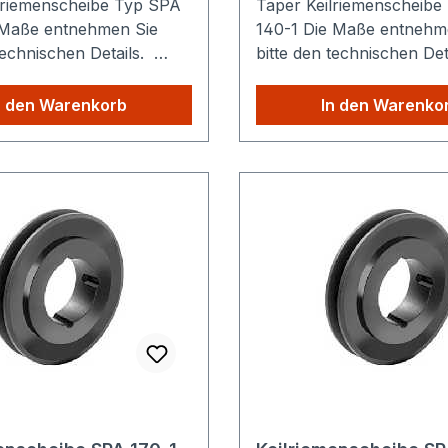
lriemenscheibe Typ SPA
Taper Keilriemenscheibe
140-1 Die Maße entnehmen Sie
technischen Details.
bitte den technischen De
e Versandkosten: Egal
Sparen Sie Versandkoste
Produkte Sie aus
wie viele Produkte Sie au
n den Warenkorb
In den Warenko
hop kaufen, Sie zahlen
unserem Shop kaufen, S
lig die höheren
nur einmalig die höheren
sten.
Versandkosten.