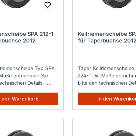
enscheibe SPA 212-1
Keilriemenscheibe SP
erbuchse 2012
für Taperbuchse 201
lriemenscheibe Typ SPA
Taper Keilriemenscheibe
224-1 Die Maße entnehmen Sie
technischen Details.
bitte den technischen De
e Versandkosten: Egal
Sparen Sie Versandkoste
Produkte Sie aus
wie viele Produkte Sie au
n den Warenkorb
In den Warenko
hop kaufen, Sie zahlen
unserem Shop kaufen, S
lig die höheren
nur einmalig die höheren
sten.
Versandkosten.