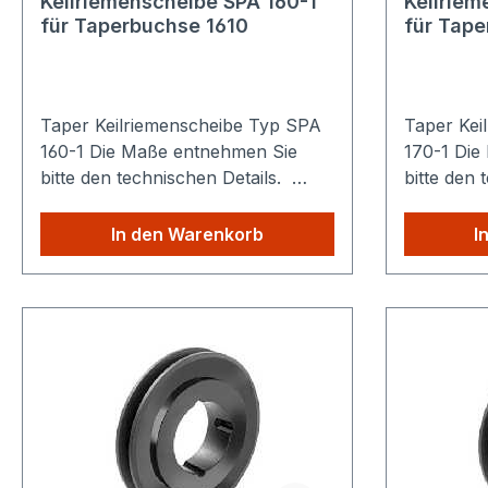
Keilriemenscheibe SPA 160-1
Keilriem
für Taperbuchse 1610
für Tape
Taper Keilriemenscheibe Typ SPA
Taper Kei
160-1 Die Maße entnehmen Sie
170-1 Die Maße entnehmen Sie
bitte den technischen Details.
bitte den 
Sparen Sie Versandkosten: Egal
Sparen Si
wie viele Produkte Sie aus
wie viele 
In den Warenkorb
I
unserem Shop kaufen, Sie zahlen
unserem S
nur einmalig die höheren
nur einma
Versandkosten.
Versandko