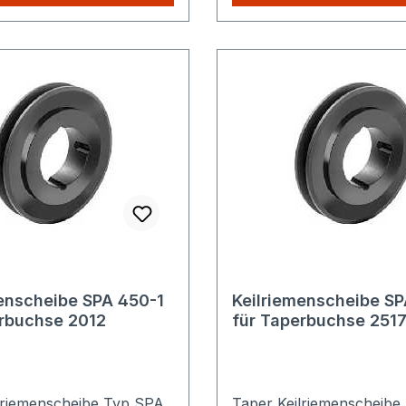
hop kaufen, Sie zahlen
unserem Shop kaufen, S
lig die höheren
nur einmalig die höheren
sten.
Versandkosten.
enscheibe SPA 450-1
Keilriemenscheibe SP
erbuchse 2012
für Taperbuchse 251
lriemenscheibe Typ SPA
Taper Keilriemenscheibe