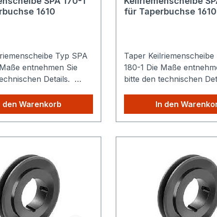
enscheibe SPA 170-1
Keilriemenscheibe SP
rbuchse 1610
für Taperbuchse 1610
lriemenscheibe Typ SPA
Taper Keilriemenscheibe
180-1 Die Maße entnehmen Sie
technischen Details.
bitte den technischen De
e Versandkosten: Egal
Sparen Sie Versandkoste
Produkte Sie aus
wie viele Produkte Sie au
n den Warenkorb
In den Warenko
hop kaufen, Sie zahlen
unserem Shop kaufen, S
lig die höheren
nur einmalig die höheren
sten.
Versandkosten.