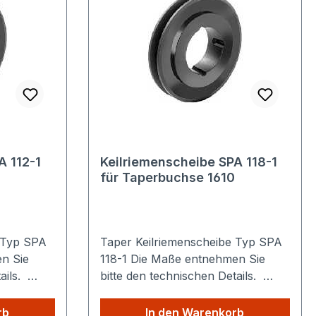
A 112-1
Keilriemenscheibe SPA 118-1
für Taperbuchse 1610
 Typ SPA
Taper Keilriemenscheibe Typ SPA
118-1 Die Maße entnehmen Sie
tails.
bitte den technischen Details.
n: Egal
Sparen Sie Versandkosten: Egal
s
wie viele Produkte Sie aus
rb
In den Warenkorb