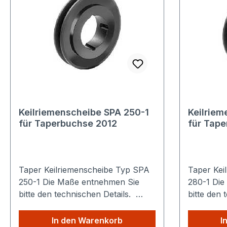
Keilriemenscheibe SPA 250-1
Keilriem
für Taperbuchse 2012
für Tap
Taper Keilriemenscheibe Typ SPA
Taper Kei
250-1 Die Maße entnehmen Sie
280-1 Die Maße entnehmen Sie
bitte den technischen Details.
bitte den 
Sparen Sie Versandkosten: Egal
Sparen Si
wie viele Produkte Sie aus
wie viele 
In den Warenkorb
I