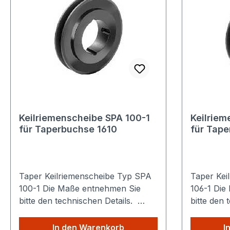
Keilriemenscheibe SPA 100-1
Keilriem
für Taperbuchse 1610
für Tape
Taper Keilriemenscheibe Typ SPA
Taper Kei
100-1 Die Maße entnehmen Sie
106-1 Die Maße entnehmen Sie
bitte den technischen Details.
bitte den 
Sparen Sie Versandkosten: Egal
Sparen Si
wie viele Produkte Sie aus
wie viele 
In den Warenkorb
I