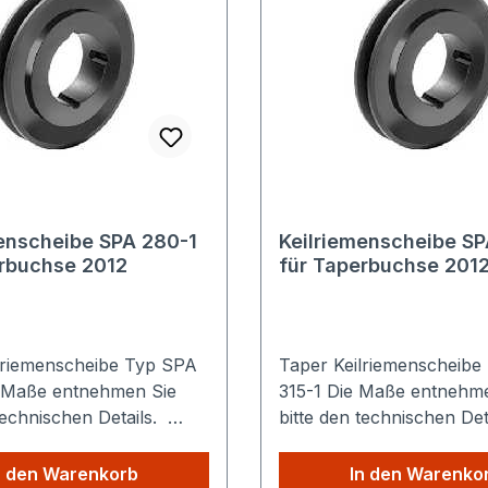
enscheibe SPA 280-1
Keilriemenscheibe SP
erbuchse 2012
für Taperbuchse 201
lriemenscheibe Typ SPA
Taper Keilriemenscheibe
315-1 Die Maße entnehmen Sie
technischen Details.
bitte den technischen De
e Versandkosten: Egal
Sparen Sie Versandkoste
Produkte Sie aus
wie viele Produkte Sie au
n den Warenkorb
In den Warenko