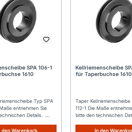
enscheibe SPA 106-1
Keilriemenscheibe SP
rbuchse 1610
für Taperbuchse 1610
lriemenscheibe Typ SPA
Taper Keilriemenscheibe
112-1 Die Maße entnehmen Sie
technischen Details.
bitte den technischen De
e Versandkosten: Egal
Sparen Sie Versandkoste
Produkte Sie aus
wie viele Produkte Sie au
n den Warenkorb
In den Warenko