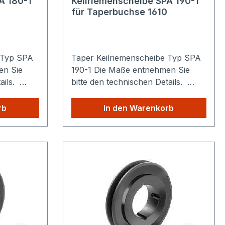
A 180-1
Keilriemenscheibe SPA 190-1
für Taperbuchse 1610
 Typ SPA
Taper Keilriemenscheibe Typ SPA
190-1 Die Maße entnehmen Sie
tails.
bitte den technischen Details.
n: Egal
Sparen Sie Versandkosten: Egal
s
wie viele Produkte Sie aus
rb
In den Warenkorb
ie zahlen
unserem Shop kaufen, Sie zahlen
nur einmalig die höheren
Versandkosten.