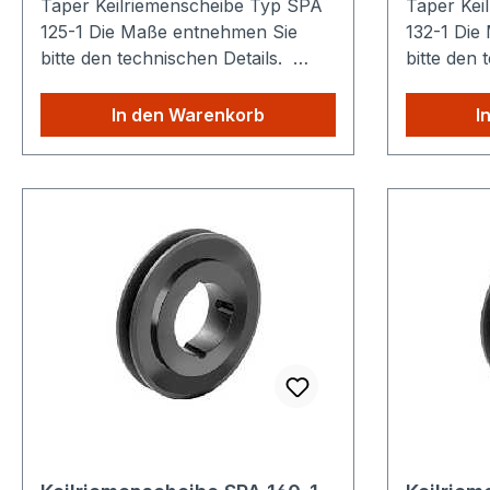
Taper Keilriemenscheibe Typ SPA
Taper Kei
125-1 Die Maße entnehmen Sie
132-1 Die Maße entnehmen Sie
bitte den technischen Details.
bitte den 
Sparen Sie Versandkosten: Egal
Sparen Si
wie viele Produkte Sie aus
wie viele 
In den Warenkorb
I
unserem Shop kaufen, Sie zahlen
unserem S
nur einmalig die höheren
nur einma
Versandkosten.
Versandko