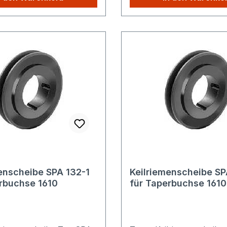
hop kaufen, Sie zahlen
unserem Shop kaufen, S
lig die höheren
nur einmalig die höheren
sten.
Versandkosten.
enscheibe SPA 132-1
Keilriemenscheibe SP
rbuchse 1610
für Taperbuchse 1610