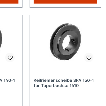
ie zahlen
unserem Shop kaufen, Sie zahlen
nur einmalig die höheren
Versandkosten.
A 140-1
Keilriemenscheibe SPA 150-1
für Taperbuchse 1610