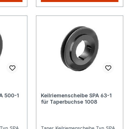
ie zahlen
unserem Shop kaufen, Sie zahlen
nur einmalig die höheren
Versandkosten.
A 500-1
Keilriemenscheibe SPA 63-1
7
für Taperbuchse 1008
 Typ SPA
Taper Keilriemenscheibe Typ SPA