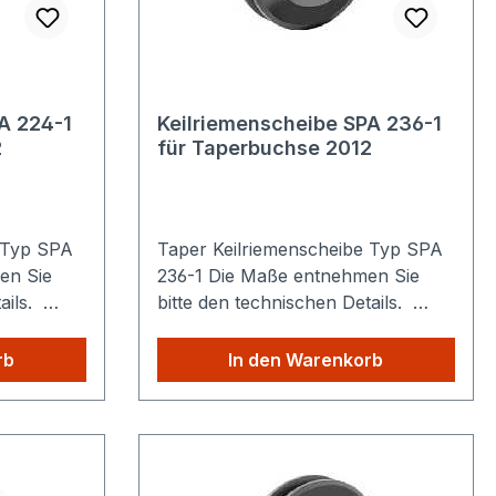
A 224-1
Keilriemenscheibe SPA 236-1
2
für Taperbuchse 2012
 Typ SPA
Taper Keilriemenscheibe Typ SPA
236-1 Die Maße entnehmen Sie
tails.
bitte den technischen Details.
n: Egal
Sparen Sie Versandkosten: Egal
s
wie viele Produkte Sie aus
rb
In den Warenkorb
ie zahlen
unserem Shop kaufen, Sie zahlen
nur einmalig die höheren
Versandkosten.