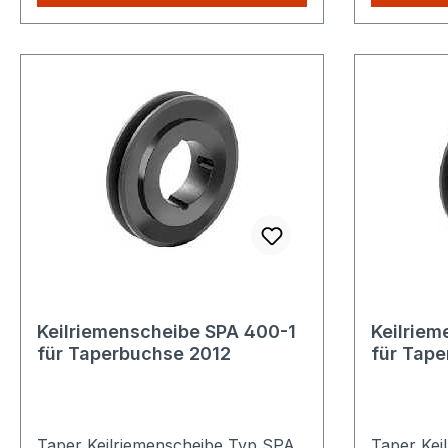
unserem Shop kaufen, Sie zahlen
unserem S
nur einmalig die höheren
nur einma
Versandkosten.
Versandko
Keilriemenscheibe SPA 400-1
Keilriem
für Taperbuchse 2012
für Tap
Taper Keilriemenscheibe Typ SPA
Taper Kei