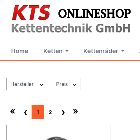
m Hauptinhalt springen
Zur Suche springen
Zur Hauptnavigation springen
Home
Ketten
Kettenräder
Hersteller
Preis
«
»
❮
1
2
❯