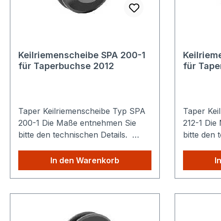
Keilriemenscheibe SPA 200-1
Keilriem
für Taperbuchse 2012
für Tap
Taper Keilriemenscheibe Typ SPA
Taper Kei
200-1 Die Maße entnehmen Sie
212-1 Die Maße entnehmen Sie
bitte den technischen Details.
bitte den 
Sparen Sie Versandkosten: Egal
Sparen Si
wie viele Produkte Sie aus
wie viele 
In den Warenkorb
I
unserem Shop kaufen, Sie zahlen
unserem S
nur einmalig die höheren
nur einma
Versandkosten.
Versandko