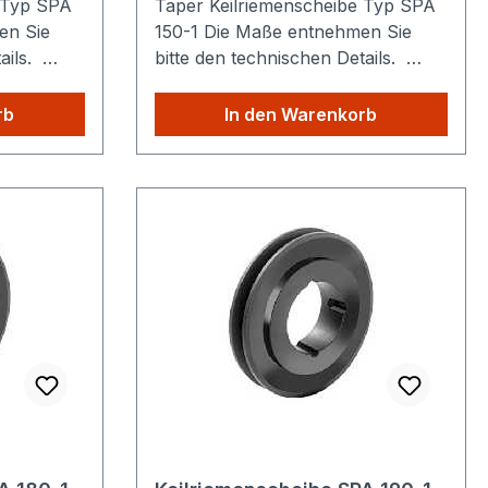
 Typ SPA
Taper Keilriemenscheibe Typ SPA
150-1 Die Maße entnehmen Sie
tails.
bitte den technischen Details.
n: Egal
Sparen Sie Versandkosten: Egal
s
wie viele Produkte Sie aus
rb
In den Warenkorb
ie zahlen
unserem Shop kaufen, Sie zahlen
nur einmalig die höheren
Versandkosten.